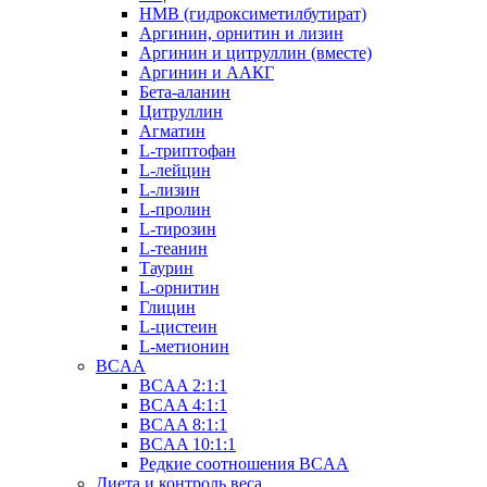
HMB (гидроксиметилбутират)
Аргинин, орнитин и лизин
Аргинин и цитруллин (вместе)
Аргинин и ААКГ
Бета-аланин
Цитруллин
Агматин
L-триптофан
L-лейцин
L-лизин
L-пролин
L-тирозин
L-теанин
Таурин
L-орнитин
Глицин
L-цистеин
L-метионин
BCAA
BCAA 2:1:1
BCAA 4:1:1
BCAA 8:1:1
BCAA 10:1:1
Редкие соотношения BCAA
Диета и контроль веса