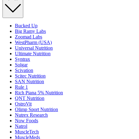
Bucked Up
Big Ramy Labs
Zoomad Labs
WestPharm (USA)
Universal Nutrition
Ultimate Nutrition
Syntrax
Solgar
Scivation
Scitec Nutrition
SAN Nutrition
Rule 1
Rich Piana 5% Nutrition
QNT Nutrition
OstroVit
Olimp Sport Nutrition
Nutrex Research
Now Foods
Natrol
MuscleTech
MuscleMeds