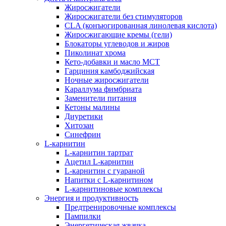
Жиросжигатели
Жиросжигатели без стимуляторов
CLA (конъюгированная линолевая кислота)
Жиросжигающие кремы (гели)
Блокаторы углеводов и жиров
Пиколинат хрома
Кето-добавки и масло МСТ
Гарциния камбоджийская
Ночные жиросжигатели
Караллума фимбриата
Заменители питания
Кетоны малины
Диуретики
Хитозан
Синефрин
L-карнитин
L-карнитин тартрат
Ацетил L-карнитин
L-карнитин с гуараной
Напитки c L-карнитином
L-карнитиновые комплексы
Энергия и продуктивность
Предтренировочные комплексы
Пампилки
Энергетическая жвачка