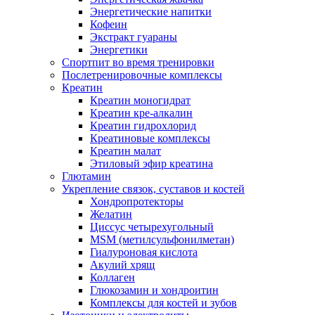
Энергетические напитки
Кофеин
Экстракт гуараны
Энергетики
Спортпит во время тренировки
Послетренировочные комплексы
Креатин
Креатин моногидрат
Креатин кре-алкалин
Креатин гидрохлорид
Креатиновые комплексы
Креатин малат
Этиловый эфир креатина
Глютамин
Укрепление связок, суставов и костей
Хондропротекторы
Желатин
Циссус четырехугольный
MSM (метилсульфонилметан)
Гиалуроновая кислота
Акулий хрящ
Коллаген
Глюкозамин и хондроитин
Комплексы для костей и зубов