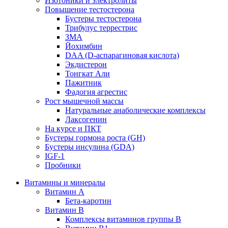
Изотоники и электролиты
Повышение тестостерона
Бустеры тестостерона
Трибулус террестрис
ЗМА
Йохимбин
DAA (D-аспарагиновая кислота)
Экдистерон
Тонгкат Али
Пажитник
Фадогия агрестис
Рост мышечной массы
Натуральные анаболические комплексы
Лаксогенин
На курсе и ПКТ
Бустеры гормона роста (GH)
Бустеры инсулина (GDA)
IGF-1
Пробники
Витамины и минералы
Витамин A
Бета-каротин
Витамин B
Комплексы витаминов группы B