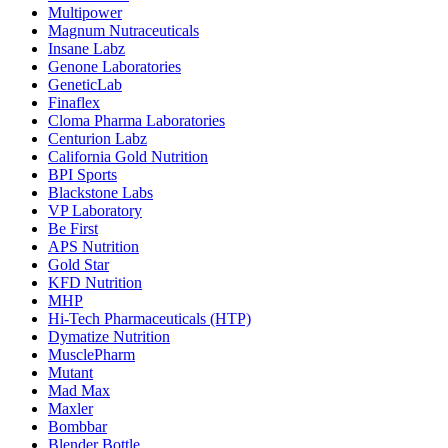
Multipower
Magnum Nutraceuticals
Insane Labz
Genone Laboratories
GeneticLab
Finaflex
Cloma Pharma Laboratories
Centurion Labz
California Gold Nutrition
BPI Sports
Blackstone Labs
VP Laboratory
Be First
APS Nutrition
Gold Star
KFD Nutrition
MHP
Hi-Tech Pharmaceuticals (HTP)
Dymatize Nutrition
MusclePharm
Mutant
Mad Max
Maxler
Bombbar
Blender Bottle