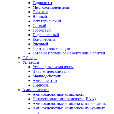
Гидролизат
Многокомпонентный
Говяжий
Яичный
Вегетарианский
Соевый
Гороховый
Подсолнечный
Конопляный
Рисовый
Протеин для женщин
Готовые протеиновые коктейли, напитки
Гейнеры
Углеводы
Углеводные комплексы
Энергетические гели
Мальтодекстрин
Амилопектин
D-рибоза
Аминокислоты
Аминокислотные комплексы
Незаменимые аминокислоты (EAA)
Аминокислотные комплексы из говядины
Аминокислотные комплексы из куриных
яиц