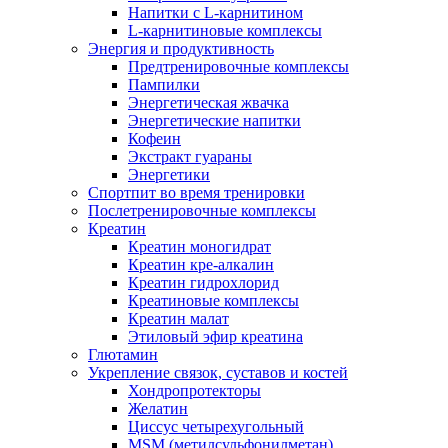
Напитки c L-карнитином
L-карнитиновые комплексы
Энергия и продуктивность
Предтренировочные комплексы
Пампилки
Энергетическая жвачка
Энергетические напитки
Кофеин
Экстракт гуараны
Энергетики
Спортпит во время тренировки
Послетренировочные комплексы
Креатин
Креатин моногидрат
Креатин кре-алкалин
Креатин гидрохлорид
Креатиновые комплексы
Креатин малат
Этиловый эфир креатина
Глютамин
Укрепление связок, суставов и костей
Хондропротекторы
Желатин
Циссус четырехугольный
MSM (метилсульфонилметан)