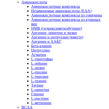
Аминокислоты
Аминокислотные комплексы
Незаменимые аминокислоты (EAA)
Аминокислотные комплексы из говядины
Аминокислотные комплексы из куриных
яиц
HMB (гидроксиметилбутират)
Аргинин, орнитин и лизин
Аргинин и цитруллин (вместе)
Аргинин и ААКГ
Бета-аланин
Цитруллин
Агматин
L-триптофан
L-лейцин
L-лизин
L-пролин
L-тирозин
L-теанин
Таурин
L-орнитин
Глицин
L-цистеин
L-метионин
BCAA