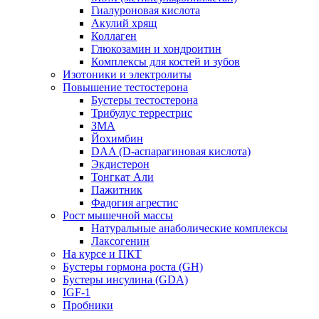
Гиалуроновая кислота
Акулий хрящ
Коллаген
Глюкозамин и хондроитин
Комплексы для костей и зубов
Изотоники и электролиты
Повышение тестостерона
Бустеры тестостерона
Трибулус террестрис
ЗМА
Йохимбин
DAA (D-аспарагиновая кислота)
Экдистерон
Тонгкат Али
Пажитник
Фадогия агрестис
Рост мышечной массы
Натуральные анаболические комплексы
Лаксогенин
На курсе и ПКТ
Бустеры гормона роста (GH)
Бустеры инсулина (GDA)
IGF-1
Пробники