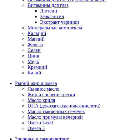
Витамины для глаз
Лютеин
Зеаксантин
Экстракт черники
Минеральные комплексы
Кальций
Магний
Железо
Селен
Цинк
Медь
Кремний
Калий
Рыбий жир и омега
Льняное масло
Жир из печени трески
Масло криля
DHA (докозагексаеновая кислота)
Масло тыквенных семечек
Масло примулы вечерней
Омега 3-6-9
Омега 3
Здоровье и самочувствие