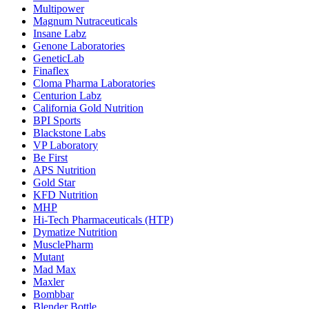
Multipower
Magnum Nutraceuticals
Insane Labz
Genone Laboratories
GeneticLab
Finaflex
Cloma Pharma Laboratories
Centurion Labz
California Gold Nutrition
BPI Sports
Blackstone Labs
VP Laboratory
Be First
APS Nutrition
Gold Star
KFD Nutrition
MHP
Hi-Tech Pharmaceuticals (HTP)
Dymatize Nutrition
MusclePharm
Mutant
Mad Max
Maxler
Bombbar
Blender Bottle