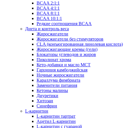
BCAA 2:1:1
BCAA 4:1:1
BCAA 8:1:1
BCAA 10:1:1
Редкие соотношения BCAA
Диета и контроль веса
Жиросжигатели
Жиросжигатели без стимуляторов
CLA (конъюгированная линолевая кислота)
Жиросжигающие кремы (гели)
Блокаторы углеводов и жиров
Пиколинат хрома
Кето-добавки и масло МСТ
Гарциния камбоджийская
Ночные жиросжигатели
Караллума фимбриата
Заменители питания
Кетоны малины
Диуретики
Хитозан
Синефрин
L-карнитин
L-карнитин тартрат
Ацетил L-карнитин
L-карнитин с гуараной