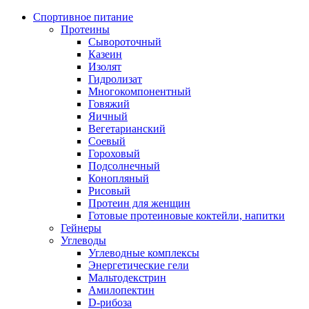
Спортивное питание
Протеины
Сывороточный
Казеин
Изолят
Гидролизат
Многокомпонентный
Говяжий
Яичный
Вегетарианский
Соевый
Гороховый
Подсолнечный
Конопляный
Рисовый
Протеин для женщин
Готовые протеиновые коктейли, напитки
Гейнеры
Углеводы
Углеводные комплексы
Энергетические гели
Мальтодекстрин
Амилопектин
D-рибоза