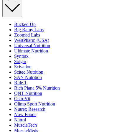
Bucked Up
Big Ramy Labs
Zoomad Labs
WestPharm (USA)
Universal Nutrition
Ultimate Nutrition
Syntrax
Solgar
Scivation
Scitec Nutrition
SAN Nutrition
Rule 1
Rich Piana 5% Nutrition
QNT Nutrition
OstroVit
Olimp Sport Nutrition
Nutrex Research
Now Foods
Natrol
MuscleTech
MuscleMeds