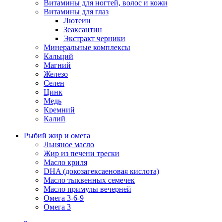
Витамины для ногтей, волос и кожи
Витамины для глаз
Лютеин
Зеаксантин
Экстракт черники
Минеральные комплексы
Кальций
Магний
Железо
Селен
Цинк
Медь
Кремний
Калий
Рыбий жир и омега
Льняное масло
Жир из печени трески
Масло криля
DHA (докозагексаеновая кислота)
Масло тыквенных семечек
Масло примулы вечерней
Омега 3-6-9
Омега 3