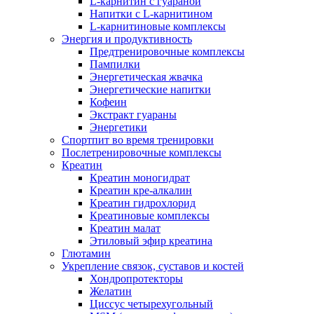
L-карнитин с гуараной
Напитки c L-карнитином
L-карнитиновые комплексы
Энергия и продуктивность
Предтренировочные комплексы
Пампилки
Энергетическая жвачка
Энергетические напитки
Кофеин
Экстракт гуараны
Энергетики
Спортпит во время тренировки
Послетренировочные комплексы
Креатин
Креатин моногидрат
Креатин кре-алкалин
Креатин гидрохлорид
Креатиновые комплексы
Креатин малат
Этиловый эфир креатина
Глютамин
Укрепление связок, суставов и костей
Хондропротекторы
Желатин
Циссус четырехугольный