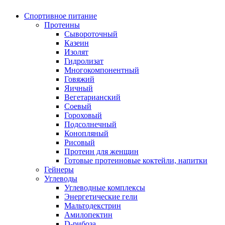
Спортивное питание
Протеины
Сывороточный
Казеин
Изолят
Гидролизат
Многокомпонентный
Говяжий
Яичный
Вегетарианский
Соевый
Гороховый
Подсолнечный
Конопляный
Рисовый
Протеин для женщин
Готовые протеиновые коктейли, напитки
Гейнеры
Углеводы
Углеводные комплексы
Энергетические гели
Мальтодекстрин
Амилопектин
D-рибоза