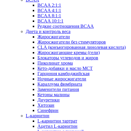
BCAA 2:1:1
BCAA 4:1:1
BCAA 8:1:1
BCAA 10:1:1
Редкие соотношения BCAA
Диета и контроль веса
Жиросжигатели
Жиросжигатели без стимуляторов
CLA (конъюгированная линолевая кислота)
Жиросжигающие кремы (гели)
Блокаторы углеводов и жиров
Пиколинат хрома
Кето-добавки и масло МСТ
Гарциния камбоджийская
Ночные жиросжигатели
Караллума фимбриата
Заменители питания
Кетоны малины
Диуретики
Хитозан
Синефрин
L-карнитин
L-карнитин тартрат
Ацетил L-карнитин