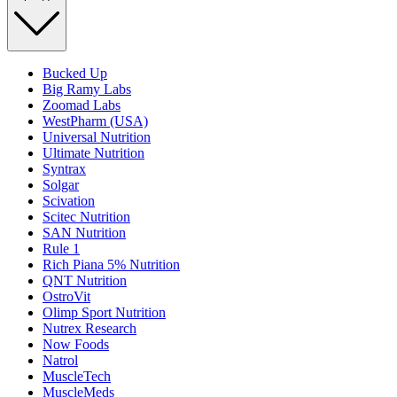
Bucked Up
Big Ramy Labs
Zoomad Labs
WestPharm (USA)
Universal Nutrition
Ultimate Nutrition
Syntrax
Solgar
Scivation
Scitec Nutrition
SAN Nutrition
Rule 1
Rich Piana 5% Nutrition
QNT Nutrition
OstroVit
Olimp Sport Nutrition
Nutrex Research
Now Foods
Natrol
MuscleTech
MuscleMeds