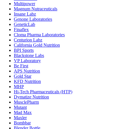
Multipower
Magnum Nutraceuticals
Insane Labz
Genone Laboratories
GeneticLab
Finaflex
Cloma Pharma Laboratories
Centurion Labz
California Gold Nutrition
BPI Sports
Blackstone Labs
VP Laboratory
Be First
APS Nutrition
Gold Star
KFD Nutrition
MHP
Hi-Tech Pharmaceuticals (HTP)
Dymatize Nutrition
MusclePharm
Mutant
Mad Max
Maxler
Bombbar
Blender Bottle