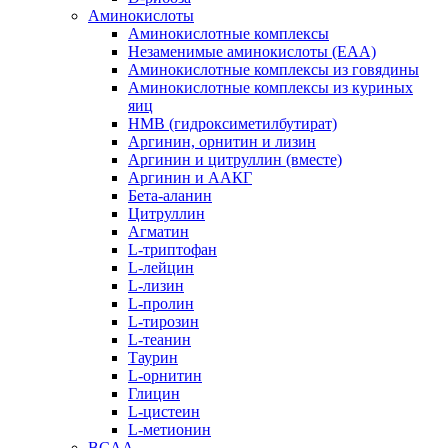
Аминокислоты
Аминокислотные комплексы
Незаменимые аминокислоты (EAA)
Аминокислотные комплексы из говядины
Аминокислотные комплексы из куриных
яиц
HMB (гидроксиметилбутират)
Аргинин, орнитин и лизин
Аргинин и цитруллин (вместе)
Аргинин и ААКГ
Бета-аланин
Цитруллин
Агматин
L-триптофан
L-лейцин
L-лизин
L-пролин
L-тирозин
L-теанин
Таурин
L-орнитин
Глицин
L-цистеин
L-метионин
BCAA