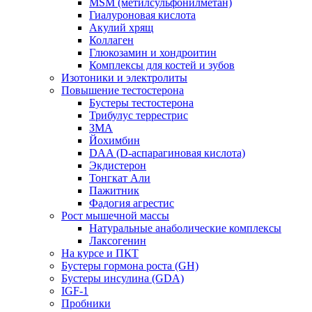
MSM (метилсульфонилметан)
Гиалуроновая кислота
Акулий хрящ
Коллаген
Глюкозамин и хондроитин
Комплексы для костей и зубов
Изотоники и электролиты
Повышение тестостерона
Бустеры тестостерона
Трибулус террестрис
ЗМА
Йохимбин
DAA (D-аспарагиновая кислота)
Экдистерон
Тонгкат Али
Пажитник
Фадогия агрестис
Рост мышечной массы
Натуральные анаболические комплексы
Лаксогенин
На курсе и ПКТ
Бустеры гормона роста (GH)
Бустеры инсулина (GDA)
IGF-1
Пробники