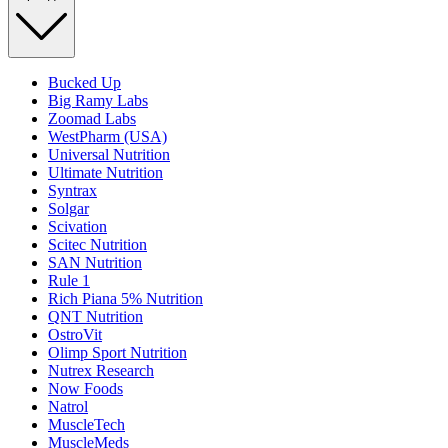
Bucked Up
Big Ramy Labs
Zoomad Labs
WestPharm (USA)
Universal Nutrition
Ultimate Nutrition
Syntrax
Solgar
Scivation
Scitec Nutrition
SAN Nutrition
Rule 1
Rich Piana 5% Nutrition
QNT Nutrition
OstroVit
Olimp Sport Nutrition
Nutrex Research
Now Foods
Natrol
MuscleTech
MuscleMeds