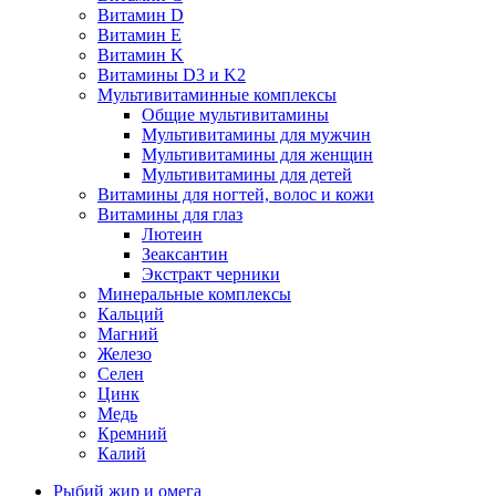
Витамин D
Витамин E
Витамин K
Витамины D3 и K2
Мультивитаминные комплексы
Общие мультивитамины
Мультивитамины для мужчин
Мультивитамины для женщин
Мультивитамины для детей
Витамины для ногтей, волос и кожи
Витамины для глаз
Лютеин
Зеаксантин
Экстракт черники
Минеральные комплексы
Кальций
Магний
Железо
Селен
Цинк
Медь
Кремний
Калий
Рыбий жир и омега