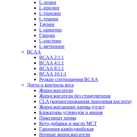
L-лизин
L-пролин
L-тирозин
L-теанин
Таурин
L-орнитин
Глицин
L-цистеин
L-метионин
BCAA
BCAA 2:1:1
BCAA 4:1:1
BCAA 8:1:1
BCAA 10:1:1
Редкие соотношения BCAA
Диета и контроль веса
Жиросжигатели
Жиросжигатели без стимуляторов
CLA (конъюгированная линолевая кислота)
Жиросжигающие кремы (гели)
Блокаторы углеводов и жиров
Пиколинат хрома
Кето-добавки и масло МСТ
Гарциния камбоджийская
Ночные жиросжигатели