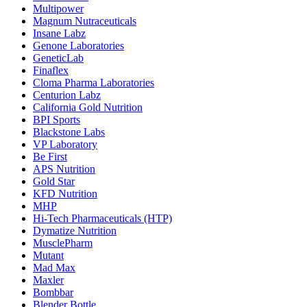
Multipower
Magnum Nutraceuticals
Insane Labz
Genone Laboratories
GeneticLab
Finaflex
Cloma Pharma Laboratories
Centurion Labz
California Gold Nutrition
BPI Sports
Blackstone Labs
VP Laboratory
Be First
APS Nutrition
Gold Star
KFD Nutrition
MHP
Hi-Tech Pharmaceuticals (HTP)
Dymatize Nutrition
MusclePharm
Mutant
Mad Max
Maxler
Bombbar
Blender Bottle