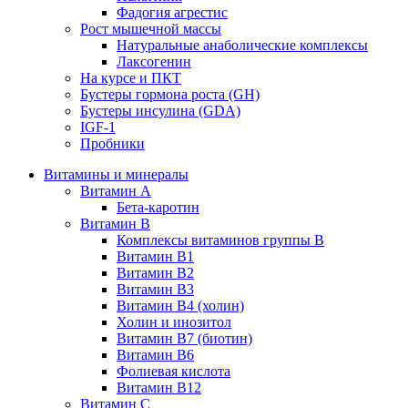
Фадогия агрестис
Рост мышечной массы
Натуральные анаболические комплексы
Лаксогенин
На курсе и ПКТ
Бустеры гормона роста (GH)
Бустеры инсулина (GDA)
IGF-1
Пробники
Витамины и минералы
Витамин A
Бета-каротин
Витамин B
Комплексы витаминов группы B
Витамин B1
Витамин B2
Витамин B3
Витамин B4 (холин)
Холин и инозитол
Витамин B7 (биотин)
Витамин B6
Фолиевая кислота
Витамин B12
Витамин C