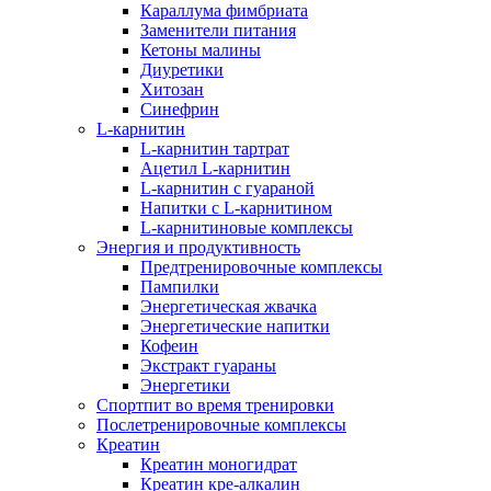
Караллума фимбриата
Заменители питания
Кетоны малины
Диуретики
Хитозан
Синефрин
L-карнитин
L-карнитин тартрат
Ацетил L-карнитин
L-карнитин с гуараной
Напитки c L-карнитином
L-карнитиновые комплексы
Энергия и продуктивность
Предтренировочные комплексы
Пампилки
Энергетическая жвачка
Энергетические напитки
Кофеин
Экстракт гуараны
Энергетики
Спортпит во время тренировки
Послетренировочные комплексы
Креатин
Креатин моногидрат
Креатин кре-алкалин