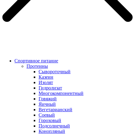
Спортивное питание
Протеины
Сывороточный
Казеин
Изолят
Гидролизат
Многокомпонентный
Говяжий
Яичный
Вегетарианский
Соевый
Гороховый
Подсолнечный
Конопляный