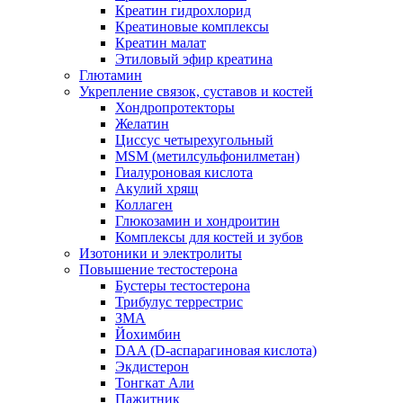
Креатин гидрохлорид
Креатиновые комплексы
Креатин малат
Этиловый эфир креатина
Глютамин
Укрепление связок, суставов и костей
Хондропротекторы
Желатин
Циссус четырехугольный
MSM (метилсульфонилметан)
Гиалуроновая кислота
Акулий хрящ
Коллаген
Глюкозамин и хондроитин
Комплексы для костей и зубов
Изотоники и электролиты
Повышение тестостерона
Бустеры тестостерона
Трибулус террестрис
ЗМА
Йохимбин
DAA (D-аспарагиновая кислота)
Экдистерон
Тонгкат Али
Пажитник