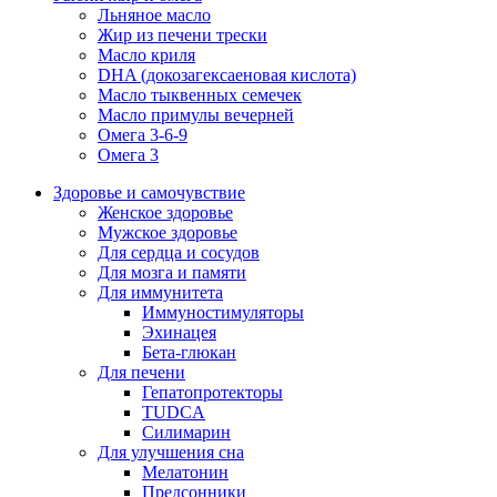
Льняное масло
Жир из печени трески
Масло криля
DHA (докозагексаеновая кислота)
Масло тыквенных семечек
Масло примулы вечерней
Омега 3-6-9
Омега 3
Здоровье и самочувствие
Женское здоровье
Мужское здоровье
Для сердца и сосудов
Для мозга и памяти
Для иммунитета
Иммуностимуляторы
Эхинацея
Бета-глюкан
Для печени
Гепатопротекторы
TUDCA
Силимарин
Для улучшения сна
Мелатонин
Предсонники