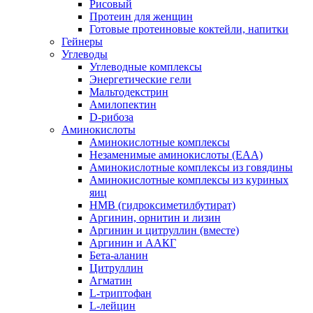
Рисовый
Протеин для женщин
Готовые протеиновые коктейли, напитки
Гейнеры
Углеводы
Углеводные комплексы
Энергетические гели
Мальтодекстрин
Амилопектин
D-рибоза
Аминокислоты
Аминокислотные комплексы
Незаменимые аминокислоты (EAA)
Аминокислотные комплексы из говядины
Аминокислотные комплексы из куриных
яиц
HMB (гидроксиметилбутират)
Аргинин, орнитин и лизин
Аргинин и цитруллин (вместе)
Аргинин и ААКГ
Бета-аланин
Цитруллин
Агматин
L-триптофан
L-лейцин