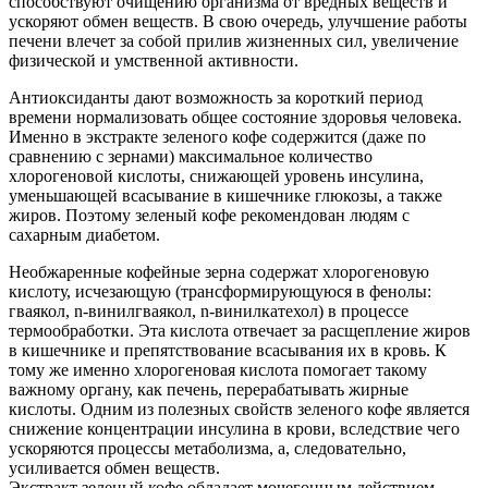
способствуют очищению организма от вредных веществ и
ускоряют обмен веществ. В свою очередь, улучшение работы
печени влечет за собой прилив жизненных сил, увеличение
физической и умственной активности.
Антиоксиданты дают возможность за короткий период
времени нормализовать общее состояние здоровья человека.
Именно в экстракте зеленого кофе содержится (даже по
сравнению с зернами) максимальное количество
хлорогеновой кислоты, снижающей уровень инсулина,
уменьшающей всасывание в кишечнике глюкозы, а также
жиров. Поэтому зеленый кофе рекомендован людям с
сахарным диабетом.
Необжаренные кофейные зерна содержат хлорогеновую
кислоту, исчезающую (трансформирующуюся в фенолы:
гваякол, n-винилгваякол, n-винилкатехол) в процессе
термообработки. Эта кислота отвечает за расщепление жиров
в кишечнике и препятствование всасывания их в кровь. К
тому же именно хлорогеновая кислота помогает такому
важному органу, как печень, перерабатывать жирные
кислоты. Одним из полезных свойств зеленого кофе является
снижение концентрации инсулина в крови, вследствие чего
ускоряются процессы метаболизма, а, следовательно,
усиливается обмен веществ.
Экстракт зеленый кофе обладает мочегонным действием,