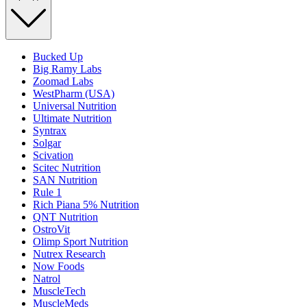
Bucked Up
Big Ramy Labs
Zoomad Labs
WestPharm (USA)
Universal Nutrition
Ultimate Nutrition
Syntrax
Solgar
Scivation
Scitec Nutrition
SAN Nutrition
Rule 1
Rich Piana 5% Nutrition
QNT Nutrition
OstroVit
Olimp Sport Nutrition
Nutrex Research
Now Foods
Natrol
MuscleTech
MuscleMeds