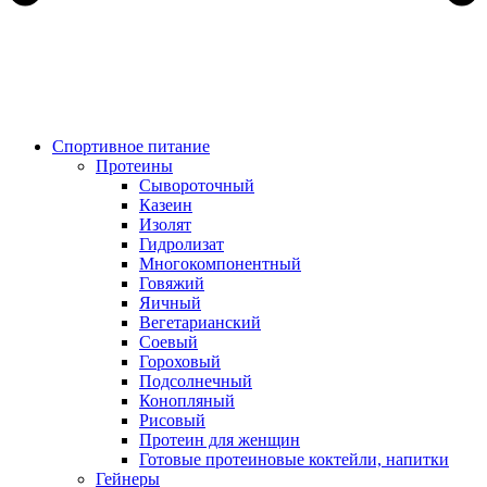
Спортивное питание
Протеины
Сывороточный
Казеин
Изолят
Гидролизат
Многокомпонентный
Говяжий
Яичный
Вегетарианский
Соевый
Гороховый
Подсолнечный
Конопляный
Рисовый
Протеин для женщин
Готовые протеиновые коктейли, напитки
Гейнеры