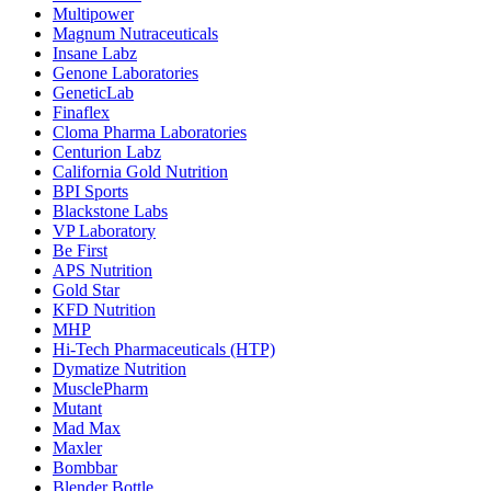
Multipower
Magnum Nutraceuticals
Insane Labz
Genone Laboratories
GeneticLab
Finaflex
Cloma Pharma Laboratories
Centurion Labz
California Gold Nutrition
BPI Sports
Blackstone Labs
VP Laboratory
Be First
APS Nutrition
Gold Star
KFD Nutrition
MHP
Hi-Tech Pharmaceuticals (HTP)
Dymatize Nutrition
MusclePharm
Mutant
Mad Max
Maxler
Bombbar
Blender Bottle