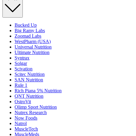
Bucked Up
Big Ramy Labs
Zoomad Labs
WestPharm (USA)
Universal Nutrition
Ultimate Nutrition
Syntrax
Solgar
Scivation
Scitec Nutrition
SAN Nutrition
Rule 1
Rich Piana 5% Nutrition
QNT Nutrition
OstroVit
Olimp Sport Nutrition
Nutrex Research
Now Foods
Natrol
MuscleTech
MuscleMeds