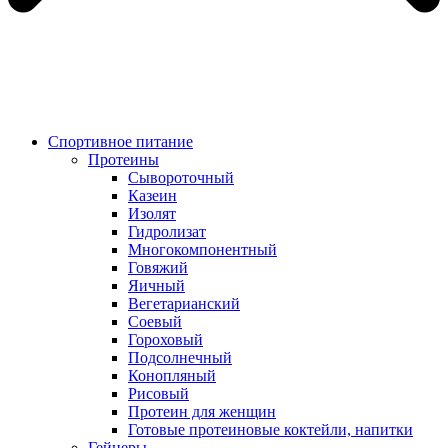
Спортивное питание
Протеины
Сывороточный
Казеин
Изолят
Гидролизат
Многокомпонентный
Говяжий
Яичный
Вегетарианский
Соевый
Гороховый
Подсолнечный
Конопляный
Рисовый
Протеин для женщин
Готовые протеиновые коктейли, напитки
Гейнеры