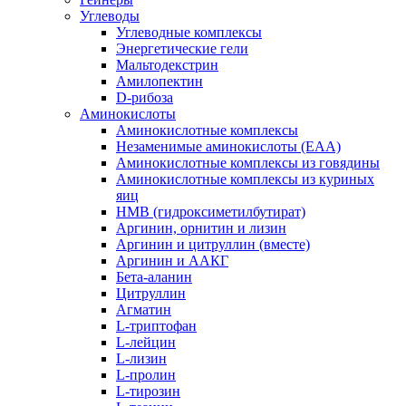
Углеводы
Углеводные комплексы
Энергетические гели
Мальтодекстрин
Амилопектин
D-рибоза
Аминокислоты
Аминокислотные комплексы
Незаменимые аминокислоты (EAA)
Аминокислотные комплексы из говядины
Аминокислотные комплексы из куриных
яиц
HMB (гидроксиметилбутират)
Аргинин, орнитин и лизин
Аргинин и цитруллин (вместе)
Аргинин и ААКГ
Бета-аланин
Цитруллин
Агматин
L-триптофан
L-лейцин
L-лизин
L-пролин
L-тирозин