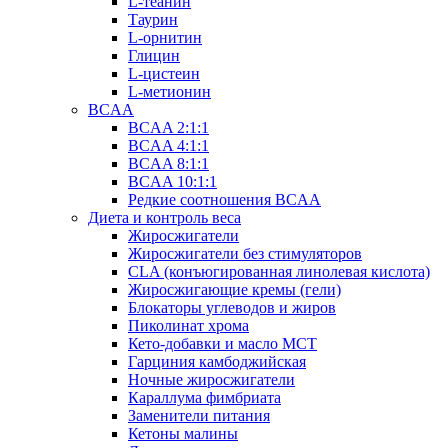
L-теанин
Таурин
L-орнитин
Глицин
L-цистеин
L-метионин
BCAA
BCAA 2:1:1
BCAA 4:1:1
BCAA 8:1:1
BCAA 10:1:1
Редкие соотношения BCAA
Диета и контроль веса
Жиросжигатели
Жиросжигатели без стимуляторов
CLA (конъюгированная линолевая кислота)
Жиросжигающие кремы (гели)
Блокаторы углеводов и жиров
Пиколинат хрома
Кето-добавки и масло МСТ
Гарциния камбоджийская
Ночные жиросжигатели
Караллума фимбриата
Заменители питания
Кетоны малины