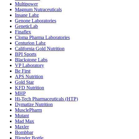
Multipower
Magnum Nutraceuticals
Insane Labz
Genone Laboratories
GeneticLab
Finaflex
Cloma Pharma Laboratories
Centurion Labz
California Gold Nutrition
BPI Sports
Blackstone Labs
VP Laboratory
Be First
APS Nutrition
Gold Star
KFD Nutrition
MHP
Hi-Tech Pharmaceuticals (HTP)
Dymatize Nutrition
MusclePharm
Mutant
Mad Max
Maxler
Bombbar
Blender Bottle