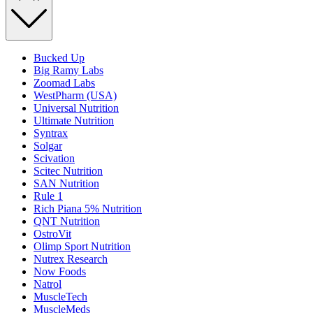
Bucked Up
Big Ramy Labs
Zoomad Labs
WestPharm (USA)
Universal Nutrition
Ultimate Nutrition
Syntrax
Solgar
Scivation
Scitec Nutrition
SAN Nutrition
Rule 1
Rich Piana 5% Nutrition
QNT Nutrition
OstroVit
Olimp Sport Nutrition
Nutrex Research
Now Foods
Natrol
MuscleTech
MuscleMeds