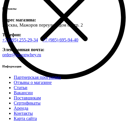
Контакты
Адрес магазина:
Москва, Мажоров переулок, дом 8, стр. 2
Телефон:
+7 (495) 255-29-34
+7 (985) 695-94-40
Электронная почта:
order@scoopwhey.ru
Информация
Партнерская программа
Отзывы о магазине
Статьи
Вакансии
Поставщикам
Сертификаты
Аренда
Контакты
Карта сайта