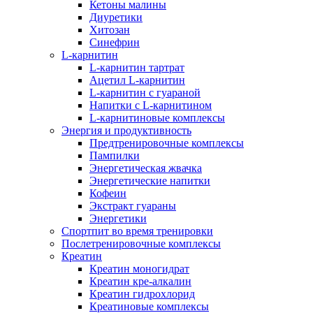
Кетоны малины
Диуретики
Хитозан
Синефрин
L-карнитин
L-карнитин тартрат
Ацетил L-карнитин
L-карнитин с гуараной
Напитки c L-карнитином
L-карнитиновые комплексы
Энергия и продуктивность
Предтренировочные комплексы
Пампилки
Энергетическая жвачка
Энергетические напитки
Кофеин
Экстракт гуараны
Энергетики
Спортпит во время тренировки
Послетренировочные комплексы
Креатин
Креатин моногидрат
Креатин кре-алкалин
Креатин гидрохлорид
Креатиновые комплексы