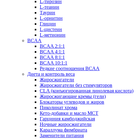
L-тирозин
L-теанин
Таурин
L-орнитин
Глицин
L-цистеин
L-метионин
BCAA
BCAA 2:1:1
BCAA 4:1:1
BCAA 8:1:1
BCAA 10:1:1
Редкие соотношения BCAA
Диета и контроль веса
Жиросжигатели
Жиросжигатели без стимуляторов
CLA (конъюгированная линолевая кислота)
Жиросжигающие кремы (гели)
Блокаторы углеводов и жиров
Пиколинат хрома
Кето-добавки и масло МСТ
Гарциния камбоджийская
Ночные жиросжигатели
Караллума фимбриата
Заменители питания