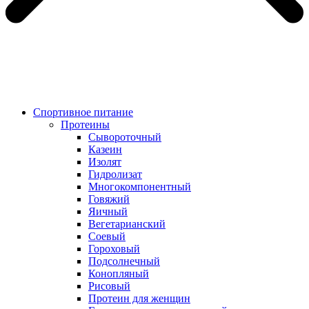
Спортивное питание
Протеины
Сывороточный
Казеин
Изолят
Гидролизат
Многокомпонентный
Говяжий
Яичный
Вегетарианский
Соевый
Гороховый
Подсолнечный
Конопляный
Рисовый
Протеин для женщин