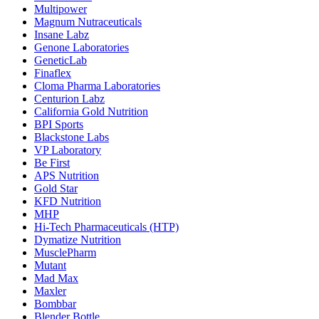
Multipower
Magnum Nutraceuticals
Insane Labz
Genone Laboratories
GeneticLab
Finaflex
Cloma Pharma Laboratories
Centurion Labz
California Gold Nutrition
BPI Sports
Blackstone Labs
VP Laboratory
Be First
APS Nutrition
Gold Star
KFD Nutrition
MHP
Hi-Tech Pharmaceuticals (HTP)
Dymatize Nutrition
MusclePharm
Mutant
Mad Max
Maxler
Bombbar
Blender Bottle