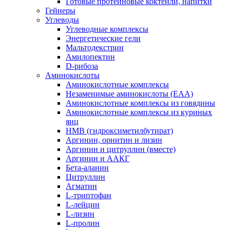
Готовые протеиновые коктейли, напитки
Гейнеры
Углеводы
Углеводные комплексы
Энергетические гели
Мальтодекстрин
Амилопектин
D-рибоза
Аминокислоты
Аминокислотные комплексы
Незаменимые аминокислоты (EAA)
Аминокислотные комплексы из говядины
Аминокислотные комплексы из куриных
яиц
HMB (гидроксиметилбутират)
Аргинин, орнитин и лизин
Аргинин и цитруллин (вместе)
Аргинин и ААКГ
Бета-аланин
Цитруллин
Агматин
L-триптофан
L-лейцин
L-лизин
L-пролин