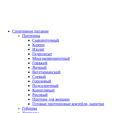
Спортивное питание
Протеины
Сывороточный
Казеин
Изолят
Гидролизат
Многокомпонентный
Говяжий
Яичный
Вегетарианский
Соевый
Гороховый
Подсолнечный
Конопляный
Рисовый
Протеин для женщин
Готовые протеиновые коктейли, напитки
Гейнеры
Углеводы