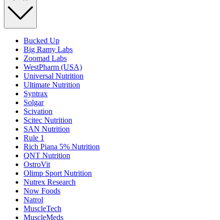
Bucked Up
Big Ramy Labs
Zoomad Labs
WestPharm (USA)
Universal Nutrition
Ultimate Nutrition
Syntrax
Solgar
Scivation
Scitec Nutrition
SAN Nutrition
Rule 1
Rich Piana 5% Nutrition
QNT Nutrition
OstroVit
Olimp Sport Nutrition
Nutrex Research
Now Foods
Natrol
MuscleTech
MuscleMeds