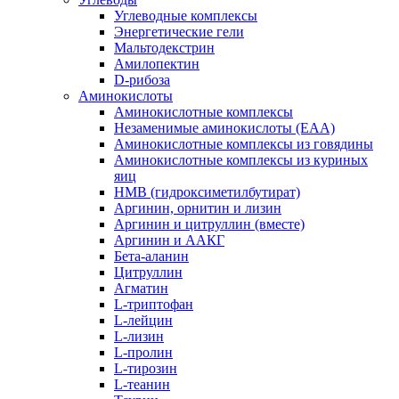
Углеводные комплексы
Энергетические гели
Мальтодекстрин
Амилопектин
D-рибоза
Аминокислоты
Аминокислотные комплексы
Незаменимые аминокислоты (EAA)
Аминокислотные комплексы из говядины
Аминокислотные комплексы из куриных
яиц
HMB (гидроксиметилбутират)
Аргинин, орнитин и лизин
Аргинин и цитруллин (вместе)
Аргинин и ААКГ
Бета-аланин
Цитруллин
Агматин
L-триптофан
L-лейцин
L-лизин
L-пролин
L-тирозин
L-теанин