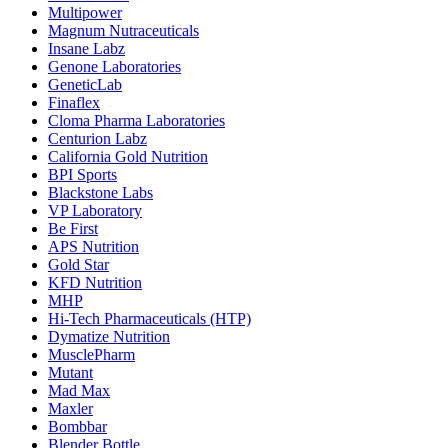
Multipower
Magnum Nutraceuticals
Insane Labz
Genone Laboratories
GeneticLab
Finaflex
Cloma Pharma Laboratories
Centurion Labz
California Gold Nutrition
BPI Sports
Blackstone Labs
VP Laboratory
Be First
APS Nutrition
Gold Star
KFD Nutrition
MHP
Hi-Tech Pharmaceuticals (HTP)
Dymatize Nutrition
MusclePharm
Mutant
Mad Max
Maxler
Bombbar
Blender Bottle