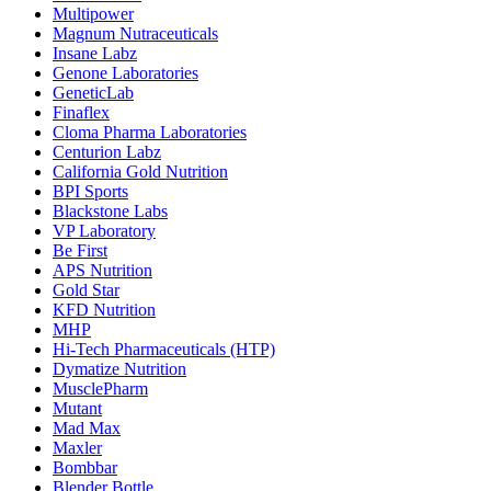
Multipower
Magnum Nutraceuticals
Insane Labz
Genone Laboratories
GeneticLab
Finaflex
Cloma Pharma Laboratories
Centurion Labz
California Gold Nutrition
BPI Sports
Blackstone Labs
VP Laboratory
Be First
APS Nutrition
Gold Star
KFD Nutrition
MHP
Hi-Tech Pharmaceuticals (HTP)
Dymatize Nutrition
MusclePharm
Mutant
Mad Max
Maxler
Bombbar
Blender Bottle