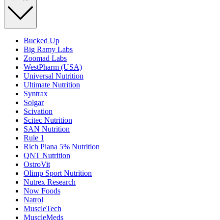
Bucked Up
Big Ramy Labs
Zoomad Labs
WestPharm (USA)
Universal Nutrition
Ultimate Nutrition
Syntrax
Solgar
Scivation
Scitec Nutrition
SAN Nutrition
Rule 1
Rich Piana 5% Nutrition
QNT Nutrition
OstroVit
Olimp Sport Nutrition
Nutrex Research
Now Foods
Natrol
MuscleTech
MuscleMeds