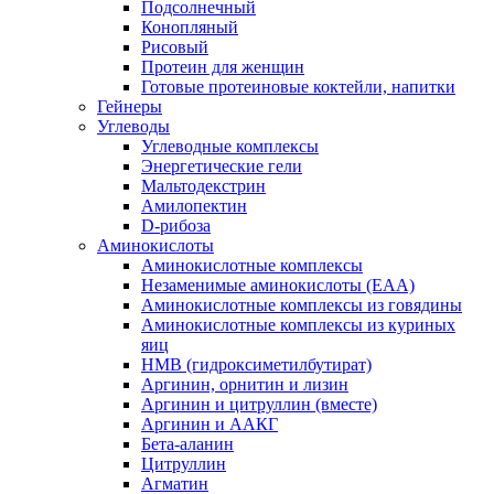
Подсолнечный
Конопляный
Рисовый
Протеин для женщин
Готовые протеиновые коктейли, напитки
Гейнеры
Углеводы
Углеводные комплексы
Энергетические гели
Мальтодекстрин
Амилопектин
D-рибоза
Аминокислоты
Аминокислотные комплексы
Незаменимые аминокислоты (EAA)
Аминокислотные комплексы из говядины
Аминокислотные комплексы из куриных
яиц
HMB (гидроксиметилбутират)
Аргинин, орнитин и лизин
Аргинин и цитруллин (вместе)
Аргинин и ААКГ
Бета-аланин
Цитруллин
Агматин