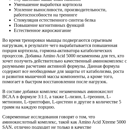
Уменьшение выработки кортизола
Усиление выносливости, производительности,
работоспособности на тренинге
Стимуляция естественного синтеза белка
Повышение когнитивных функций
Естественное жиросжигание
Во время тренировки мышцы подвергаются серьезным
нагрузкам, в результате чего вырабатывается повышенная
порция кортизола, гормона-активатора катаболических
процессов. Добавка Amino Acid 5000 незаменима для тех, кто
хочет получить действительно качественный аминокомплекс с
разумными расчетами активной формулы. Данная формула
содержит все необходимые для защиты от катаболизма, роста
и развития мышечной массы компоненты, а кроме того,
помогает в быстром восстановлении после нагрузок.
В составе добавки комплекс незаменимых аминокислот
ВСАА в формуле 3:1:1, а также L-лизин, L-треонин, L-
метионин, L-триптофан, L-цистеин и другие в количестве 5
грамм на каждую порцию.
Современные исследования говорят о том, что
аминокислотный комплекс, такой как Amino Acid Xtreme 5000
SAN, отлично подходит не только в качестве