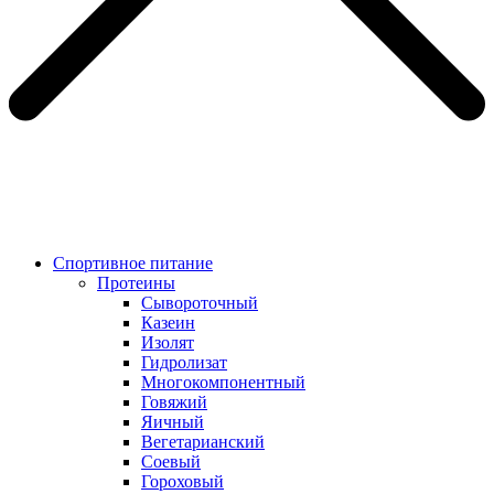
Спортивное питание
Протеины
Сывороточный
Казеин
Изолят
Гидролизат
Многокомпонентный
Говяжий
Яичный
Вегетарианский
Соевый
Гороховый