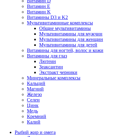
Витамин D
Витамин E
Витамин K
Витамины D3 и K2
Мультивитаминные комплексы
Общие мультивитамины
Мультивитамины для мужчин
Мультивитамины для женщин
Мультивитамины для детей
Витамины для ногтей, волос и кожи
Витамины для глаз
Лютеин
Зеаксантин
Экстракт черники
Минеральные комплексы
Кальций
Магний
Железо
Селен
Цинк
Медь
Кремний
Калий
Рыбий жир и омега