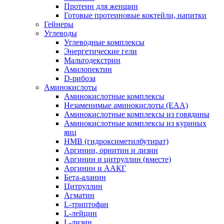
Протеин для женщин
Готовые протеиновые коктейли, напитки
Гейнеры
Углеводы
Углеводные комплексы
Энергетические гели
Мальтодекстрин
Амилопектин
D-рибоза
Аминокислоты
Аминокислотные комплексы
Незаменимые аминокислоты (EAA)
Аминокислотные комплексы из говядины
Аминокислотные комплексы из куриных
яиц
HMB (гидроксиметилбутират)
Аргинин, орнитин и лизин
Аргинин и цитруллин (вместе)
Аргинин и ААКГ
Бета-аланин
Цитруллин
Агматин
L-триптофан
L-лейцин
L-лизин