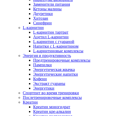
Заменители питания
Кетоны малины
Диуретики
Хитозан
Синефрин
L-карнитин
L-карнитин тартрат
Ацетил L-карнитин
L-карнитин с гуараной
Напитки c L-карнитином
L-карнитиновые комплексы
Энергия и продуктивность
Предтренировочные комплексы
Пампилки
Энергетическая жвачка
Энергетические напитки
Кофеин
Экстракт гуараны
Энергетики
Спортпит во время тренировки
Послетренировочные комплексы
Креатин
Креатин моногидрат
Креатин кре-алкалин