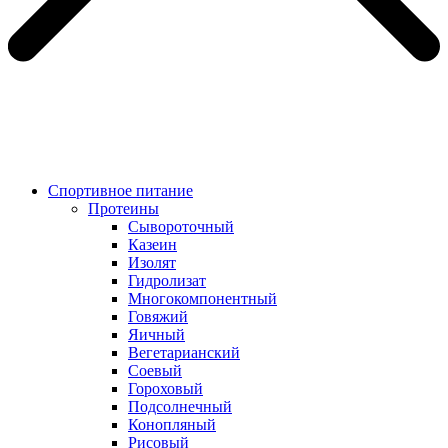
Спортивное питание
Протеины
Сывороточный
Казеин
Изолят
Гидролизат
Многокомпонентный
Говяжий
Яичный
Вегетарианский
Соевый
Гороховый
Подсолнечный
Конопляный
Рисовый