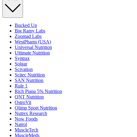
Bucked Up
Big Ramy Labs
Zoomad Labs
WestPharm (USA)
Universal Nutrition
Ultimate Nutrition
Syntrax
Solgar
Scivation
Scitec Nutrition
SAN Nutrition
Rule 1
Rich Piana 5% Nutrition
QNT Nutrition
OstroVit
Olimp Sport Nutrition
Nutrex Research
Now Foods
Natrol
MuscleTech
MuscleMeds