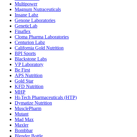
Multipower
Magnum Nutraceuticals
Insane Labz
Genone Laboratories
GeneticLab
Finaflex
Cloma Pharma Laboratories
Centurion Labz
California Gold Nutrition
BPI Sports
Blackstone Labs
VP Laboratory
Be First
APS Nutrition
Gold Star
KFD Nutrition
MHP
Hi-Tech Pharmaceuticals (HTP)
Dymatize Nutrition
MusclePharm
Mutant
Mad Max
Maxler
Bombbar
Blender Bottle