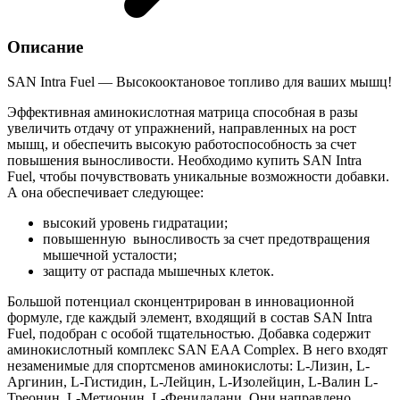
Описание
SAN Intra Fuel — Высокооктановое топливо для ваших мышц!
Эффективная аминокислотная матрица способная в разы
увеличить отдачу от упражнений, направленных на рост
мышц, и обеспечить высокую работоспособность за счет
повышения выносливости. Необходимо купить SAN Intra
Fuel, чтобы почувствовать уникальные возможности добавки.
А она обеспечивает следующее:
высокий уровень гидратации;
повышенную выносливость за счет предотвращения
мышечной усталости;
защиту от распада мышечных клеток.
Большой потенциал сконцентрирован в инновационной
формуле, где каждый элемент, входящий в состав SAN Intra
Fuel, подобран с особой тщательностью. Добавка содержит
аминокислотный комплекс SAN EAA Complex. В него входят
незаменимые для спортсменов аминокислоты: L-Лизин, L-
Аргинин, L-Гистидин, L-Лейцин, L-Изолейцин, L-Валин L-
Треонин, L-Метионин, L-Фенилалани. Они направлено