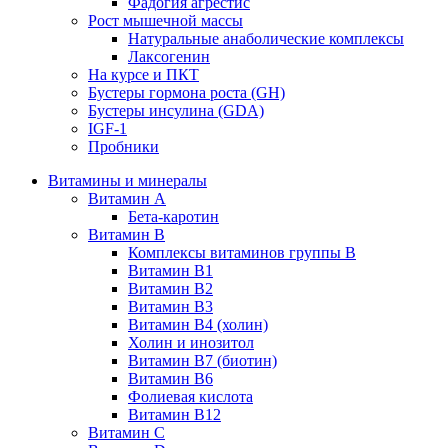
Фадогия агрестис
Рост мышечной массы
Натуральные анаболические комплексы
Лаксогенин
На курсе и ПКТ
Бустеры гормона роста (GH)
Бустеры инсулина (GDA)
IGF-1
Пробники
Витамины и минералы
Витамин A
Бета-каротин
Витамин B
Комплексы витаминов группы B
Витамин B1
Витамин B2
Витамин B3
Витамин B4 (холин)
Холин и инозитол
Витамин B7 (биотин)
Витамин B6
Фолиевая кислота
Витамин B12
Витамин C