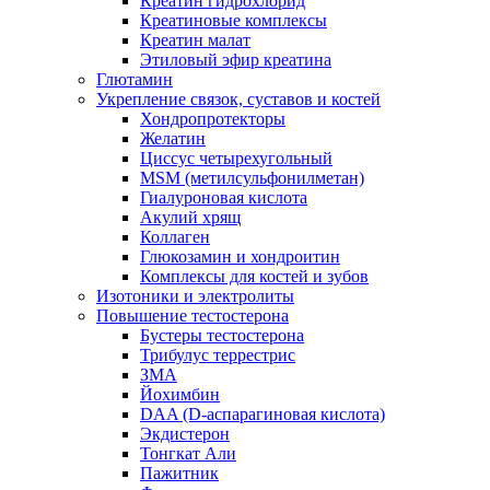
Креатин гидрохлорид
Креатиновые комплексы
Креатин малат
Этиловый эфир креатина
Глютамин
Укрепление связок, суставов и костей
Хондропротекторы
Желатин
Циссус четырехугольный
MSM (метилсульфонилметан)
Гиалуроновая кислота
Акулий хрящ
Коллаген
Глюкозамин и хондроитин
Комплексы для костей и зубов
Изотоники и электролиты
Повышение тестостерона
Бустеры тестостерона
Трибулус террестрис
ЗМА
Йохимбин
DAA (D-аспарагиновая кислота)
Экдистерон
Тонгкат Али
Пажитник