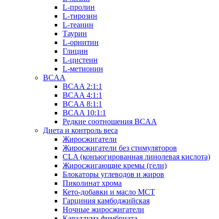
L-пролин
L-тирозин
L-теанин
Таурин
L-орнитин
Глицин
L-цистеин
L-метионин
BCAA
BCAA 2:1:1
BCAA 4:1:1
BCAA 8:1:1
BCAA 10:1:1
Редкие соотношения BCAA
Диета и контроль веса
Жиросжигатели
Жиросжигатели без стимуляторов
CLA (конъюгированная линолевая кислота)
Жиросжигающие кремы (гели)
Блокаторы углеводов и жиров
Пиколинат хрома
Кето-добавки и масло МСТ
Гарциния камбоджийская
Ночные жиросжигатели
Караллума фимбриата