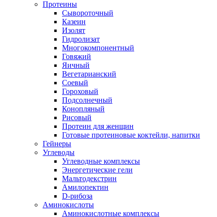
Протеины
Сывороточный
Казеин
Изолят
Гидролизат
Многокомпонентный
Говяжий
Яичный
Вегетарианский
Соевый
Гороховый
Подсолнечный
Конопляный
Рисовый
Протеин для женщин
Готовые протеиновые коктейли, напитки
Гейнеры
Углеводы
Углеводные комплексы
Энергетические гели
Мальтодекстрин
Амилопектин
D-рибоза
Аминокислоты
Аминокислотные комплексы