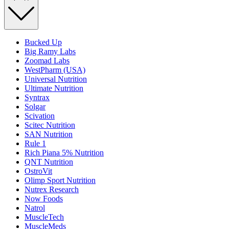
Bucked Up
Big Ramy Labs
Zoomad Labs
WestPharm (USA)
Universal Nutrition
Ultimate Nutrition
Syntrax
Solgar
Scivation
Scitec Nutrition
SAN Nutrition
Rule 1
Rich Piana 5% Nutrition
QNT Nutrition
OstroVit
Olimp Sport Nutrition
Nutrex Research
Now Foods
Natrol
MuscleTech
MuscleMeds