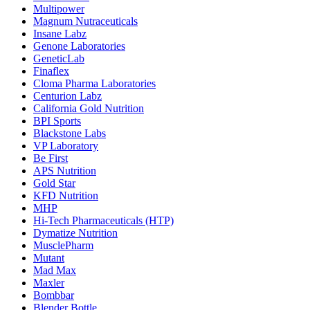
Multipower
Magnum Nutraceuticals
Insane Labz
Genone Laboratories
GeneticLab
Finaflex
Cloma Pharma Laboratories
Centurion Labz
California Gold Nutrition
BPI Sports
Blackstone Labs
VP Laboratory
Be First
APS Nutrition
Gold Star
KFD Nutrition
MHP
Hi-Tech Pharmaceuticals (HTP)
Dymatize Nutrition
MusclePharm
Mutant
Mad Max
Maxler
Bombbar
Blender Bottle