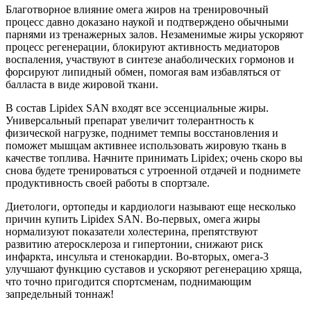
Благотворное влияние омега жиров на тренировочный
процесс давно доказано наукой и подтверждено обычными
парнями из тренажерных залов. Незаменимые жиры ускоряют
процесс регенерации, блокируют активность медиаторов
воспаления, участвуют в синтезе анаболических гормонов и
форсируют липидный обмен, помогая вам избавляться от
балласта в виде жировой ткани.
В состав Lipidex SAN входят все эссенциальные жиры.
Универсальный препарат увеличит толерантность к
физической нагрузке, поднимет темпы восстановления и
поможет мышцам активнее использовать жировую ткань в
качестве топлива. Начните принимать Lipidex; очень скоро вы
снова будете тренироваться с утроенной отдачей и поднимете
продуктивность своей работы в спортзале.
Диетологи, ортопеды и кардиологи называют еще несколько
причин купить Lipidex SAN. Во-первых, омега жиры
нормализуют показатели холестерина, препятствуют
развитию атеросклероза и гипертонии, снижают риск
инфаркта, инсульта и стенокардии. Во-вторых, омега-3
улучшают функцию суставов и ускоряют регенерацию хряща,
что точно пригодится спортсменам, поднимающим
запредельный тоннаж!