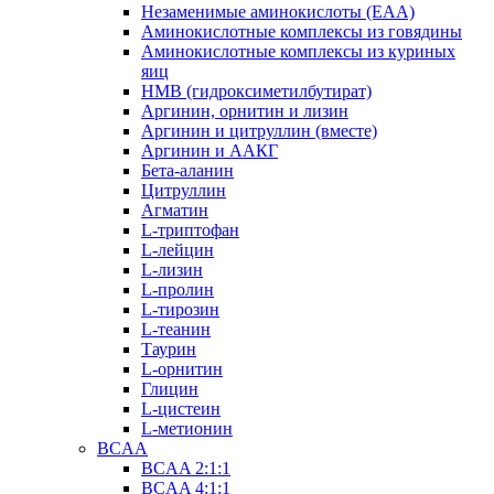
Незаменимые аминокислоты (EAA)
Аминокислотные комплексы из говядины
Аминокислотные комплексы из куриных
яиц
HMB (гидроксиметилбутират)
Аргинин, орнитин и лизин
Аргинин и цитруллин (вместе)
Аргинин и ААКГ
Бета-аланин
Цитруллин
Агматин
L-триптофан
L-лейцин
L-лизин
L-пролин
L-тирозин
L-теанин
Таурин
L-орнитин
Глицин
L-цистеин
L-метионин
BCAA
BCAA 2:1:1
BCAA 4:1:1