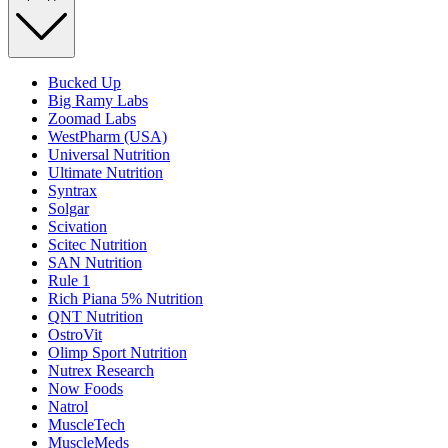
Bucked Up
Big Ramy Labs
Zoomad Labs
WestPharm (USA)
Universal Nutrition
Ultimate Nutrition
Syntrax
Solgar
Scivation
Scitec Nutrition
SAN Nutrition
Rule 1
Rich Piana 5% Nutrition
QNT Nutrition
OstroVit
Olimp Sport Nutrition
Nutrex Research
Now Foods
Natrol
MuscleTech
MuscleMeds