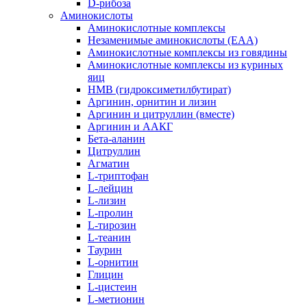
D-рибоза
Аминокислоты
Аминокислотные комплексы
Незаменимые аминокислоты (EAA)
Аминокислотные комплексы из говядины
Аминокислотные комплексы из куриных
яиц
HMB (гидроксиметилбутират)
Аргинин, орнитин и лизин
Аргинин и цитруллин (вместе)
Аргинин и ААКГ
Бета-аланин
Цитруллин
Агматин
L-триптофан
L-лейцин
L-лизин
L-пролин
L-тирозин
L-теанин
Таурин
L-орнитин
Глицин
L-цистеин
L-метионин