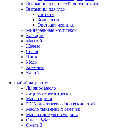
Витамины для ногтей, волос и кожи
Витамины для глаз
Лютеин
Зеаксантин
Экстракт черники
Минеральные комплексы
Кальций
Магний
Железо
Селен
Цинк
Медь
Кремний
Калий
Рыбий жир и омега
Льняное масло
Жир из печени трески
Масло криля
DHA (докозагексаеновая кислота)
Масло тыквенных семечек
Масло примулы вечерней
Омега 3-6-9
Омега 3