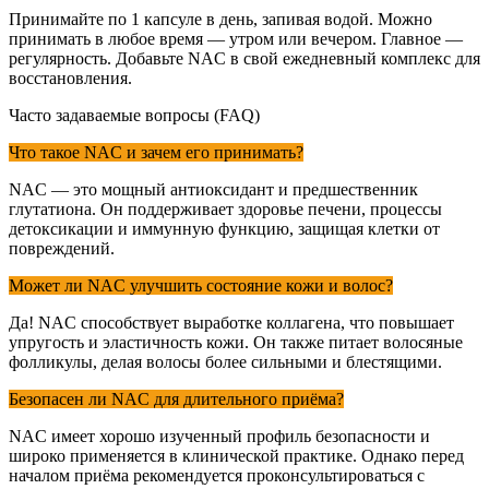
Принимайте по 1 капсуле в день, запивая водой. Можно
принимать в любое время — утром или вечером. Главное —
регулярность. Добавьте NAC в свой ежедневный комплекс для
восстановления.
Часто задаваемые вопросы (FAQ)
Что такое NAC и зачем его принимать?
NAC — это мощный антиоксидант и предшественник
глутатиона. Он поддерживает здоровье печени, процессы
детоксикации и иммунную функцию, защищая клетки от
повреждений.
Может ли NAC улучшить состояние кожи и волос?
Да! NAC способствует выработке коллагена, что повышает
упругость и эластичность кожи. Он также питает волосяные
фолликулы, делая волосы более сильными и блестящими.
Безопасен ли NAC для длительного приёма?
NAC имеет хорошо изученный профиль безопасности и
широко применяется в клинической практике. Однако перед
началом приёма рекомендуется проконсультироваться с