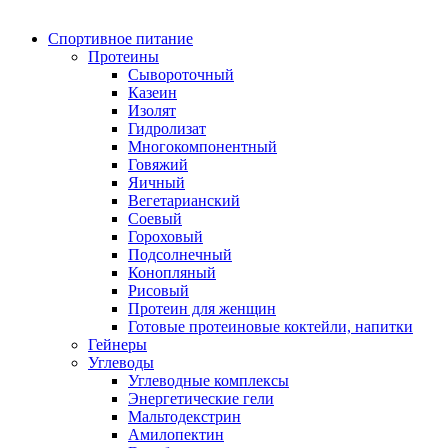
Спортивное питание
Протеины
Сывороточный
Казеин
Изолят
Гидролизат
Многокомпонентный
Говяжий
Яичный
Вегетарианский
Соевый
Гороховый
Подсолнечный
Конопляный
Рисовый
Протеин для женщин
Готовые протеиновые коктейли, напитки
Гейнеры
Углеводы
Углеводные комплексы
Энергетические гели
Мальтодекстрин
Амилопектин