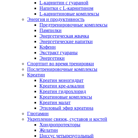
L-карнитин с гуараной
Напитки c L-карнитином
L-карнитиновые комплексы
Энергия и продуктивность
Предтренировочные комплексы
Пампилки
Энергетическая жвачка
Энергетические напитки
Кофеин
Экстракт гуараны
Энергетики
Спортпит во время тренировки
Послетренировочные комплексы
Креатин
Креатин моногидрат
Креатин кре-алкалин
Креатин гидрохлорид
Креатиновые комплексы
Креатин малат
Этиловый эфир креатина
Глютамин
Укрепление связок, суставов и костей
Хондропротекторы
Желатин
Циссус четырехугольный