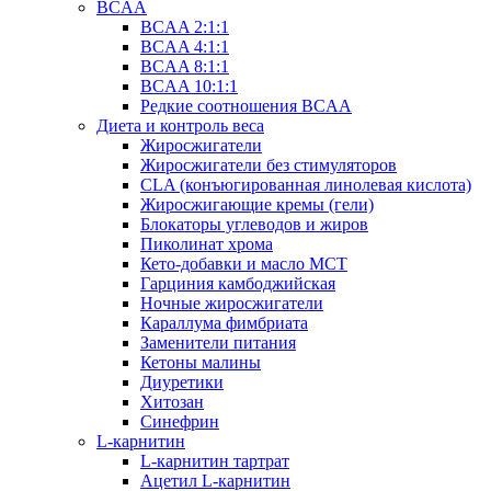
BCAA
BCAA 2:1:1
BCAA 4:1:1
BCAA 8:1:1
BCAA 10:1:1
Редкие соотношения BCAA
Диета и контроль веса
Жиросжигатели
Жиросжигатели без стимуляторов
CLA (конъюгированная линолевая кислота)
Жиросжигающие кремы (гели)
Блокаторы углеводов и жиров
Пиколинат хрома
Кето-добавки и масло МСТ
Гарциния камбоджийская
Ночные жиросжигатели
Караллума фимбриата
Заменители питания
Кетоны малины
Диуретики
Хитозан
Синефрин
L-карнитин
L-карнитин тартрат
Ацетил L-карнитин