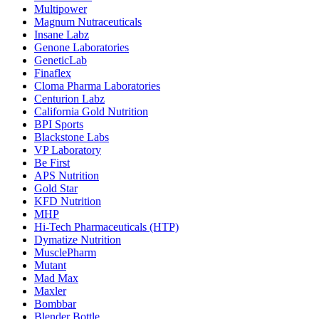
Multipower
Magnum Nutraceuticals
Insane Labz
Genone Laboratories
GeneticLab
Finaflex
Cloma Pharma Laboratories
Centurion Labz
California Gold Nutrition
BPI Sports
Blackstone Labs
VP Laboratory
Be First
APS Nutrition
Gold Star
KFD Nutrition
MHP
Hi-Tech Pharmaceuticals (HTP)
Dymatize Nutrition
MusclePharm
Mutant
Mad Max
Maxler
Bombbar
Blender Bottle