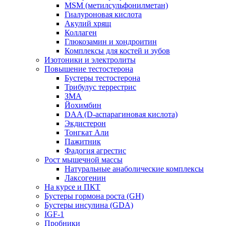
MSM (метилсульфонилметан)
Гиалуроновая кислота
Акулий хрящ
Коллаген
Глюкозамин и хондроитин
Комплексы для костей и зубов
Изотоники и электролиты
Повышение тестостерона
Бустеры тестостерона
Трибулус террестрис
ЗМА
Йохимбин
DAA (D-аспарагиновая кислота)
Экдистерон
Тонгкат Али
Пажитник
Фадогия агрестис
Рост мышечной массы
Натуральные анаболические комплексы
Лаксогенин
На курсе и ПКТ
Бустеры гормона роста (GH)
Бустеры инсулина (GDA)
IGF-1
Пробники