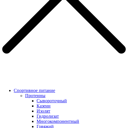
Спортивное питание
Протеины
Сывороточный
Казеин
Изолят
Гидролизат
Многокомпонентный
Говяжий