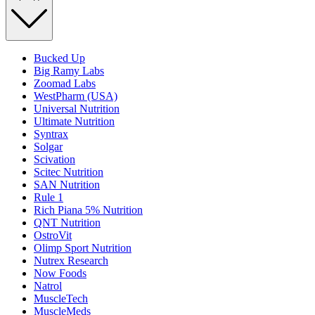
Bucked Up
Big Ramy Labs
Zoomad Labs
WestPharm (USA)
Universal Nutrition
Ultimate Nutrition
Syntrax
Solgar
Scivation
Scitec Nutrition
SAN Nutrition
Rule 1
Rich Piana 5% Nutrition
QNT Nutrition
OstroVit
Olimp Sport Nutrition
Nutrex Research
Now Foods
Natrol
MuscleTech
MuscleMeds