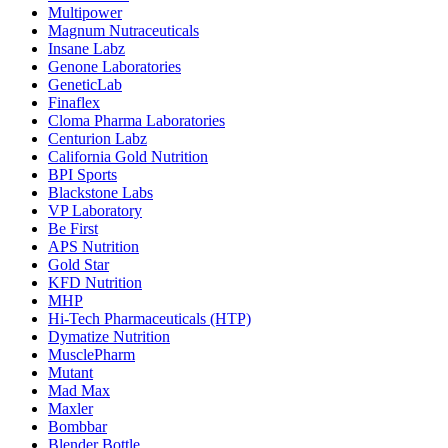
Multipower
Magnum Nutraceuticals
Insane Labz
Genone Laboratories
GeneticLab
Finaflex
Cloma Pharma Laboratories
Centurion Labz
California Gold Nutrition
BPI Sports
Blackstone Labs
VP Laboratory
Be First
APS Nutrition
Gold Star
KFD Nutrition
MHP
Hi-Tech Pharmaceuticals (HTP)
Dymatize Nutrition
MusclePharm
Mutant
Mad Max
Maxler
Bombbar
Blender Bottle