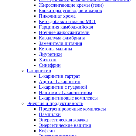
Жиросжигающие кремы (гели)
Блокаторы углеводов и жиров
Пиколинат хрома
Кето-добавки и масло МСТ
Гарциния камбоджийская
Ночные жиросжигатели
Караллума фимбриата
Заменители питания
Кетоны малины
Диуретики
Хитозан
Синефрин
L-карнитин
L-карнитин тартрат
Ацетил L-карнитин
L-карнитин с гуараной
Напитки c L-карнитином
L-карнитиновые комплексы
Энергия и продуктивность
Предтренировочные комплексы
Пампилки
Энергетическая жвачка
Энергетические напитки
Кофеин