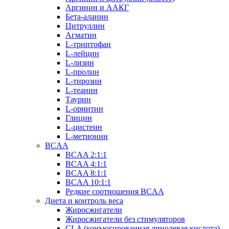
Аргинин и ААКГ
Бета-аланин
Цитруллин
Агматин
L-триптофан
L-лейцин
L-лизин
L-пролин
L-тирозин
L-теанин
Таурин
L-орнитин
Глицин
L-цистеин
L-метионин
BCAA
BCAA 2:1:1
BCAA 4:1:1
BCAA 8:1:1
BCAA 10:1:1
Редкие соотношения BCAA
Диета и контроль веса
Жиросжигатели
Жиросжигатели без стимуляторов
CLA (конъюгированная линолевая кислота)