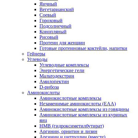
Яичный
Вегетарианский
Соевый
Гороховый
Подсолнечный
Конопляный
Рисовый
Протеин для женщин
Готовые протеиновые коктейли, напитки
Гейнеры
Углеводы
Углеводные комплексы
Энергетические гели
Мальтодекстрин
Амилопектин
D-рибоза
Аминокислоты
Аминокислотные комплексы
Незаменимые аминокислоты (EAA)
Аминокислотные комплексы из говядины
Аминокислотные комплексы из куриных
яиц
HMB (гидроксиметилбутират)
Аргинин, орнитин и лизин
Аргинин и цитруллин (вместе)