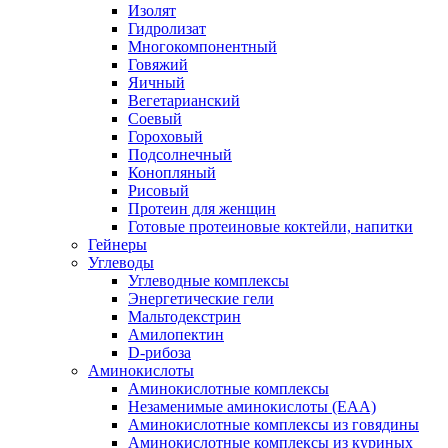
Изолят
Гидролизат
Многокомпонентный
Говяжий
Яичный
Вегетарианский
Соевый
Гороховый
Подсолнечный
Конопляный
Рисовый
Протеин для женщин
Готовые протеиновые коктейли, напитки
Гейнеры
Углеводы
Углеводные комплексы
Энергетические гели
Мальтодекстрин
Амилопектин
D-рибоза
Аминокислоты
Аминокислотные комплексы
Незаменимые аминокислоты (EAA)
Аминокислотные комплексы из говядины
Аминокислотные комплексы из куриных