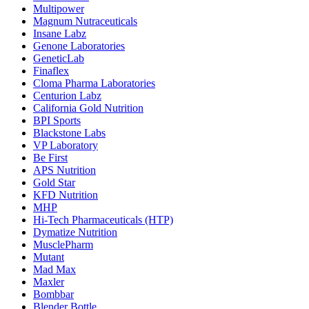
Multipower
Magnum Nutraceuticals
Insane Labz
Genone Laboratories
GeneticLab
Finaflex
Cloma Pharma Laboratories
Centurion Labz
California Gold Nutrition
BPI Sports
Blackstone Labs
VP Laboratory
Be First
APS Nutrition
Gold Star
KFD Nutrition
MHP
Hi-Tech Pharmaceuticals (HTP)
Dymatize Nutrition
MusclePharm
Mutant
Mad Max
Maxler
Bombbar
Blender Bottle