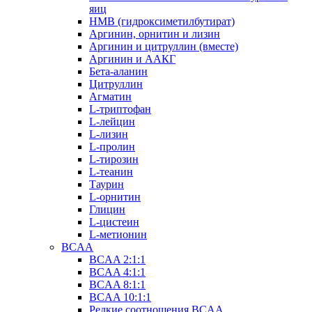
яиц
HMB (гидроксиметилбутират)
Аргинин, орнитин и лизин
Аргинин и цитруллин (вместе)
Аргинин и ААКГ
Бета-аланин
Цитруллин
Агматин
L-триптофан
L-лейцин
L-лизин
L-пролин
L-тирозин
L-теанин
Таурин
L-орнитин
Глицин
L-цистеин
L-метионин
BCAA
BCAA 2:1:1
BCAA 4:1:1
BCAA 8:1:1
BCAA 10:1:1
Редкие соотношения BCAA