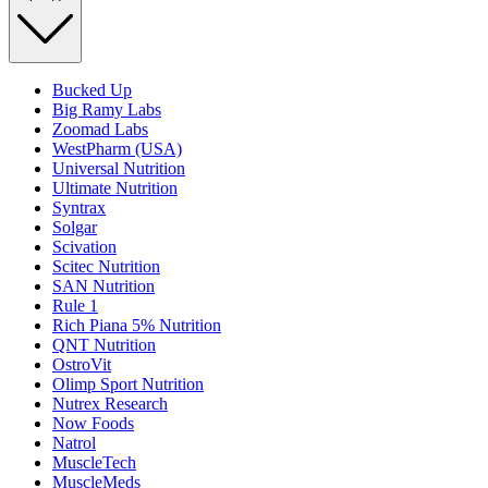
Bucked Up
Big Ramy Labs
Zoomad Labs
WestPharm (USA)
Universal Nutrition
Ultimate Nutrition
Syntrax
Solgar
Scivation
Scitec Nutrition
SAN Nutrition
Rule 1
Rich Piana 5% Nutrition
QNT Nutrition
OstroVit
Olimp Sport Nutrition
Nutrex Research
Now Foods
Natrol
MuscleTech
MuscleMeds