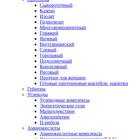
Сывороточный
Казеин
Изолят
Гидролизат
Многокомпонентный
Говяжий
Яичный
Вегетарианский
Соевый
Гороховый
Подсолнечный
Конопляный
Рисовый
Протеин для женщин
Готовые протеиновые коктейли, напитки
Гейнеры
Углеводы
Углеводные комплексы
Энергетические гели
Мальтодекстрин
Амилопектин
D-рибоза
Аминокислоты
Аминокислотные комплексы