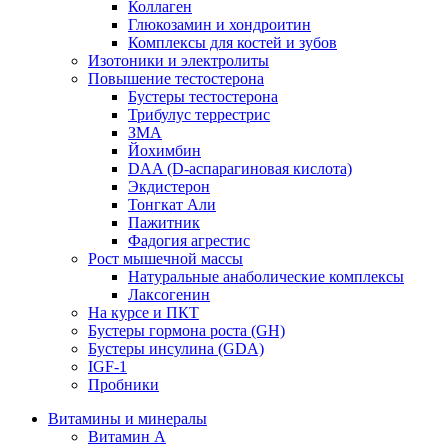
Коллаген
Глюкозамин и хондроитин
Комплексы для костей и зубов
Изотоники и электролиты
Повышение тестостерона
Бустеры тестостерона
Трибулус террестрис
ЗМА
Йохимбин
DAA (D-аспарагиновая кислота)
Экдистерон
Тонгкат Али
Пажитник
Фадогия агрестис
Рост мышечной массы
Натуральные анаболические комплексы
Лаксогенин
На курсе и ПКТ
Бустеры гормона роста (GH)
Бустеры инсулина (GDA)
IGF-1
Пробники
Витамины и минералы
Витамин A