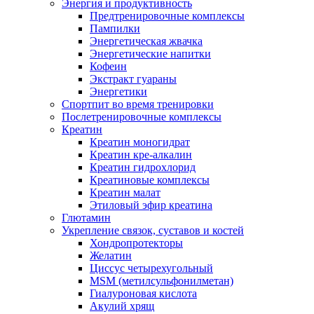
Энергия и продуктивность
Предтренировочные комплексы
Пампилки
Энергетическая жвачка
Энергетические напитки
Кофеин
Экстракт гуараны
Энергетики
Спортпит во время тренировки
Послетренировочные комплексы
Креатин
Креатин моногидрат
Креатин кре-алкалин
Креатин гидрохлорид
Креатиновые комплексы
Креатин малат
Этиловый эфир креатина
Глютамин
Укрепление связок, суставов и костей
Хондропротекторы
Желатин
Циссус четырехугольный
MSM (метилсульфонилметан)
Гиалуроновая кислота
Акулий хрящ