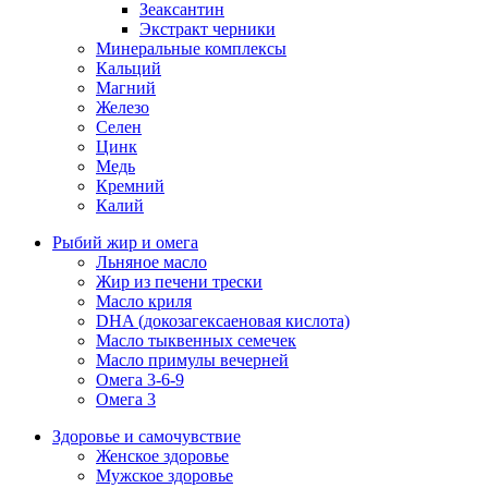
Зеаксантин
Экстракт черники
Минеральные комплексы
Кальций
Магний
Железо
Селен
Цинк
Медь
Кремний
Калий
Рыбий жир и омега
Льняное масло
Жир из печени трески
Масло криля
DHA (докозагексаеновая кислота)
Масло тыквенных семечек
Масло примулы вечерней
Омега 3-6-9
Омега 3
Здоровье и самочувствие
Женское здоровье
Мужское здоровье