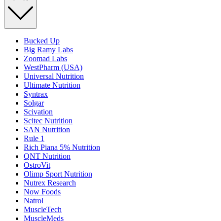
Bucked Up
Big Ramy Labs
Zoomad Labs
WestPharm (USA)
Universal Nutrition
Ultimate Nutrition
Syntrax
Solgar
Scivation
Scitec Nutrition
SAN Nutrition
Rule 1
Rich Piana 5% Nutrition
QNT Nutrition
OstroVit
Olimp Sport Nutrition
Nutrex Research
Now Foods
Natrol
MuscleTech
MuscleMeds