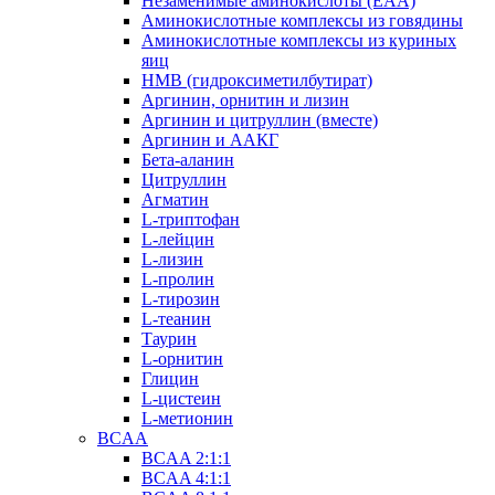
Незаменимые аминокислоты (EAA)
Аминокислотные комплексы из говядины
Аминокислотные комплексы из куриных
яиц
HMB (гидроксиметилбутират)
Аргинин, орнитин и лизин
Аргинин и цитруллин (вместе)
Аргинин и ААКГ
Бета-аланин
Цитруллин
Агматин
L-триптофан
L-лейцин
L-лизин
L-пролин
L-тирозин
L-теанин
Таурин
L-орнитин
Глицин
L-цистеин
L-метионин
BCAA
BCAA 2:1:1
BCAA 4:1:1