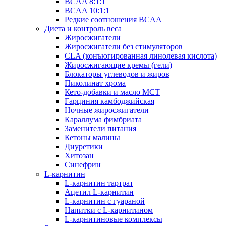
BCAA 8:1:1
BCAA 10:1:1
Редкие соотношения BCAA
Диета и контроль веса
Жиросжигатели
Жиросжигатели без стимуляторов
CLA (конъюгированная линолевая кислота)
Жиросжигающие кремы (гели)
Блокаторы углеводов и жиров
Пиколинат хрома
Кето-добавки и масло МСТ
Гарциния камбоджийская
Ночные жиросжигатели
Караллума фимбриата
Заменители питания
Кетоны малины
Диуретики
Хитозан
Синефрин
L-карнитин
L-карнитин тартрат
Ацетил L-карнитин
L-карнитин с гуараной
Напитки c L-карнитином
L-карнитиновые комплексы