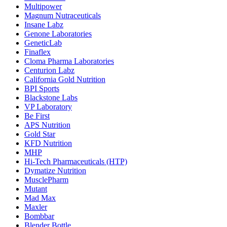
Multipower
Magnum Nutraceuticals
Insane Labz
Genone Laboratories
GeneticLab
Finaflex
Cloma Pharma Laboratories
Centurion Labz
California Gold Nutrition
BPI Sports
Blackstone Labs
VP Laboratory
Be First
APS Nutrition
Gold Star
KFD Nutrition
MHP
Hi-Tech Pharmaceuticals (HTP)
Dymatize Nutrition
MusclePharm
Mutant
Mad Max
Maxler
Bombbar
Blender Bottle