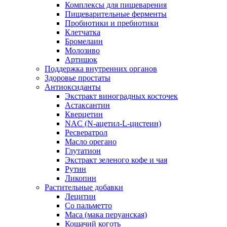
Комплексы для пищеварения
Пищеварительные ферменты
Пробиотики и пребиотики
Клетчатка
Бромелаин
Молозиво
Артишок
Поддержка внутренних органов
Здоровье простаты
Антиоксиданты
Экстракт виноградных косточек
Астаксантин
Кверцетин
NAC (N-ацетил-L-цистеин)
Ресвератрол
Масло орегано
Глутатион
Экстракт зеленого кофе и чая
Рутин
Ликопин
Растительные добавки
Лецитин
Со пальметто
Maca (мака перуанская)
Кошачий коготь