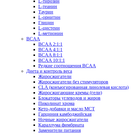
L-тирозин
L-теанин
Таурин
L-орнитин
Глицин
L-цистеин
L-метионин
BCAA
BCAA 2:1:1
BCAA 4:1:1
BCAA 8:1:1
BCAA 10:1:1
Редкие соотношения BCAA
Диета и контроль веса
Жиросжигатели
Жиросжигатели без стимуляторов
CLA (конъюгированная линолевая кислота)
Жиросжигающие кремы (гели)
Блокаторы углеводов и жиров
Пиколинат хрома
Кето-добавки и масло МСТ
Гарциния камбоджийская
Ночные жиросжигатели
Караллума фимбриата
Заменители питания