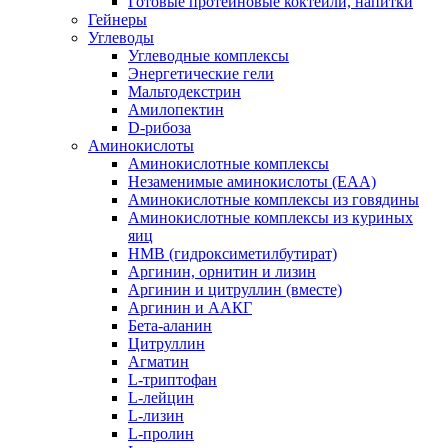
Готовые протеиновые коктейли, напитки
Гейнеры
Углеводы
Углеводные комплексы
Энергетические гели
Мальтодекстрин
Амилопектин
D-рибоза
Аминокислоты
Аминокислотные комплексы
Незаменимые аминокислоты (EAA)
Аминокислотные комплексы из говядины
Аминокислотные комплексы из куриных
яиц
HMB (гидроксиметилбутират)
Аргинин, орнитин и лизин
Аргинин и цитруллин (вместе)
Аргинин и ААКГ
Бета-аланин
Цитруллин
Агматин
L-триптофан
L-лейцин
L-лизин
L-пролин