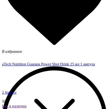
В избранное
aTech Nutrition Guarana Power Shot Drink 25 мл 1 ампула
2 бонуса
50 ₽
Нет в наличии