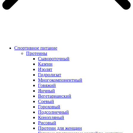
Спортивное питание
Протеины
Сывороточный
Казеин
Изолят
Гидролизат
Многокомпонентный
Говяжий
Яичный
Вегетарианский
Соевый
Гороховый
Подсолнечный
Конопляный
Рисовый
Протеин для женщин