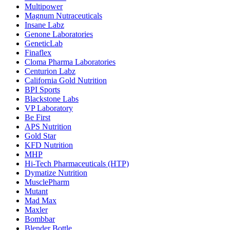
Multipower
Magnum Nutraceuticals
Insane Labz
Genone Laboratories
GeneticLab
Finaflex
Cloma Pharma Laboratories
Centurion Labz
California Gold Nutrition
BPI Sports
Blackstone Labs
VP Laboratory
Be First
APS Nutrition
Gold Star
KFD Nutrition
MHP
Hi-Tech Pharmaceuticals (HTP)
Dymatize Nutrition
MusclePharm
Mutant
Mad Max
Maxler
Bombbar
Blender Bottle