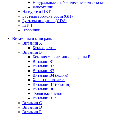
Натуральные анаболические комплексы
Лаксогенин
На курсе и ПКТ
Бустеры гормона роста (GH)
Бустеры инсулина (GDA)
IGF-1
Пробники
Витамины и минералы
Витамин A
Бета-каротин
Витамин B
Комплексы витаминов группы B
Витамин B1
Витамин B2
Витамин B3
Витамин B4 (холин)
Холин и инозитол
Витамин B7 (биотин)
Витамин B6
Фолиевая кислота
Витамин B12
Витамин C
Витамин D
Витамин E