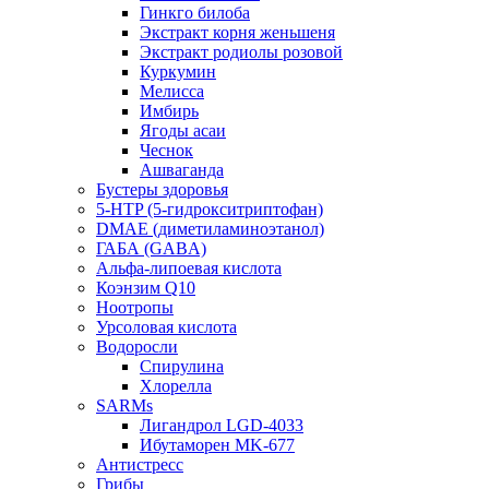
Гинкго билоба
Экстракт корня женьшеня
Экстракт родиолы розовой
Куркумин
Мелисса
Имбирь
Ягоды асаи
Чеснок
Ашваганда
Бустеры здоровья
5-HTP (5-гидрокситриптофан)
DMAE (диметиламиноэтанол)
ГАБА (GABA)
Альфа-липоевая кислота
Коэнзим Q10
Ноотропы
Урсоловая кислота
Водоросли
Спирулина
Хлорелла
SARMs
Лигандрол LGD-4033
Ибутаморен MK-677
Антистресс
Грибы