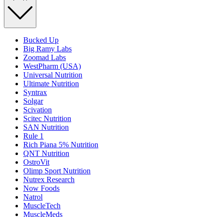
Bucked Up
Big Ramy Labs
Zoomad Labs
WestPharm (USA)
Universal Nutrition
Ultimate Nutrition
Syntrax
Solgar
Scivation
Scitec Nutrition
SAN Nutrition
Rule 1
Rich Piana 5% Nutrition
QNT Nutrition
OstroVit
Olimp Sport Nutrition
Nutrex Research
Now Foods
Natrol
MuscleTech
MuscleMeds