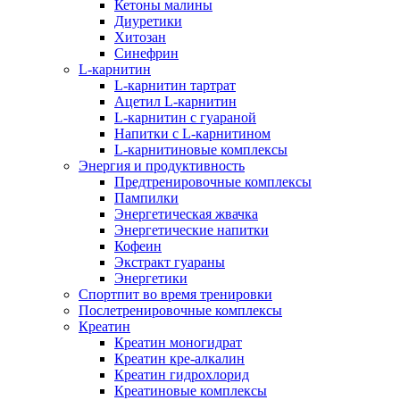
Кетоны малины
Диуретики
Хитозан
Синефрин
L-карнитин
L-карнитин тартрат
Ацетил L-карнитин
L-карнитин с гуараной
Напитки c L-карнитином
L-карнитиновые комплексы
Энергия и продуктивность
Предтренировочные комплексы
Пампилки
Энергетическая жвачка
Энергетические напитки
Кофеин
Экстракт гуараны
Энергетики
Спортпит во время тренировки
Послетренировочные комплексы
Креатин
Креатин моногидрат
Креатин кре-алкалин
Креатин гидрохлорид
Креатиновые комплексы