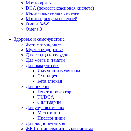
Масло криля
DHA (докозагексаеновая кислота)
Масло тыквенных семечек
Масло примулы вечерней
Омега 3-6-9
Омега 3
Здоровье и самочувствие
Женское здоровье
Мужское здоровье
Для сердца и сосудов
Для мозга и памяти
Для иммунитета
Иммуностимуляторы
Эхинацея
Бета-глюкан
Для печени
Гепатопротекторы
TUDCA
Силимарин
Для улучшения сна
Мелатонин
Предсонники
Для надпочечников
ЖКТ и пищеварительная система