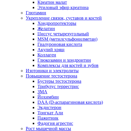
Креатин малат
Этиловый эфир креатина
Глютамин
Укрепление связок, суставов и костей
Хондропротекторы
Желатин
Циссус четырехугольный
MSM (метилсульфонилметан)
Гиалуроновая кислота
Акулий хрящ
Коллаген
Глюкозамин и хондроитин
Комплексы для костей и зубов
Изотоники и электролиты
Повышение тестостерона
Бустеры тестостерона
Трибулус террестрис
ЗМА
Йохимбин
DAA (D-аспарагиновая кислота)
Экдистерон
Тонгкат Али
Пажитник
Фадогия агрестис
Рост мышечной массы