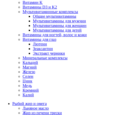
Витамин K
Витамины D3 и K2
Мультивитаминные комплексы
Общие мультивитамины
Мультивитамины для мужчин
Мультивитамины для женщин
Мультивитамины для детей
Витамины для ногтей, волос и кожи
Витамины для глаз
Лютеин
Зеаксантин
Экстракт черники
Минеральные комплексы
Кальций
Магний
Железо
Селен
Цинк
Медь
Кремний
Калий
Рыбий жир и омега
Льняное масло
Жир из печени трески