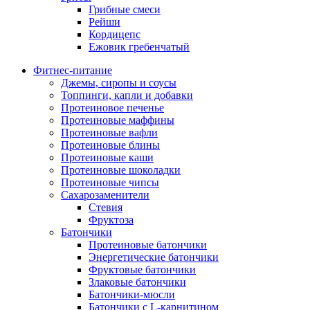
Грибные смеси
Рейши
Кордицепс
Ежовик гребенчатый
Фитнес-питание
Джемы, сиропы и соусы
Топпинги, капли и добавки
Протеиновое печенье
Протеиновые маффины
Протеиновые вафли
Протеиновые блины
Протеиновые каши
Протеиновые шоколадки
Протеиновые чипсы
Сахарозаменители
Стевия
Фруктоза
Батончики
Протеиновые батончики
Энергетические батончики
Фруктовые батончики
Злаковые батончики
Батончики-мюсли
Батончики с L-карнитином