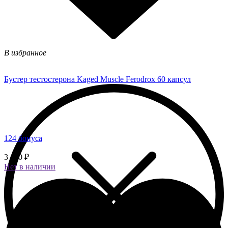
В избранное
Бустер тестостерона Kaged Muscle Ferodrox 60 капсул
124 бонуса
3 100 ₽
Нет в наличии