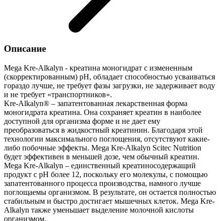
Описание
Mega Kre-Alkalyn - креатина моногидрат с измененным
(скорректированным) pH, обладает способностью усваиваться
гораздо лучше, не требует фазы загрузки, не задерживает воду
и не требует «транспортников».
Kre-Alkalyn® – запатентованная лекарственная форма
моногидрата креатина. Она сохраняет креатин в наиболее
доступной для организма форме и не дает ему
преобразоваться в жидкостный креатинин. Благодаря этой
технологии максимального поглощения, отсутствуют какие-
либо побочные эффекты. Mega Kre-Alkalyn Scitec Nutrition
будет эффективен в меньшей дозе, чем обычный креатин.
Mega Kre-Alkalyn – единственный креатиносодержащий
продукт с рН более 12, поскольку его молекулы, с помощью
запатентованного процесса производства, намного лучше
поглощаемы организмом. В результате, он остается полностью
стабильным и быстро достигает мышечных клеток. Mega Kre-
Alkalyn также уменьшает выделение молочной кислоты
организмом.