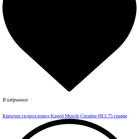
В избранное
Креатин гидрохлорид Kaged Muscle Creatine HCl 75 грамм