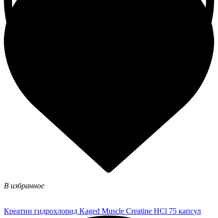
В избранное
Креатин гидрохлорид Kaged Muscle Creatine HCl 75 капсул