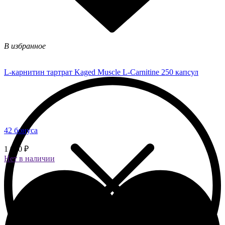
В избранное
L-карнитин тартрат Kaged Muscle L-Carnitine 250 капсул
42 бонуса
1 050 ₽
Нет в наличии