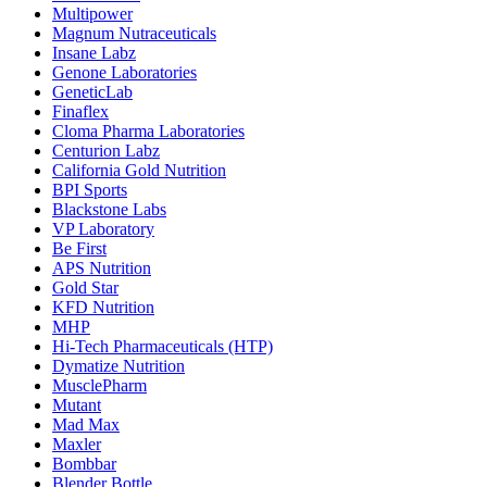
Multipower
Magnum Nutraceuticals
Insane Labz
Genone Laboratories
GeneticLab
Finaflex
Cloma Pharma Laboratories
Centurion Labz
California Gold Nutrition
BPI Sports
Blackstone Labs
VP Laboratory
Be First
APS Nutrition
Gold Star
KFD Nutrition
MHP
Hi-Tech Pharmaceuticals (HTP)
Dymatize Nutrition
MusclePharm
Mutant
Mad Max
Maxler
Bombbar
Blender Bottle