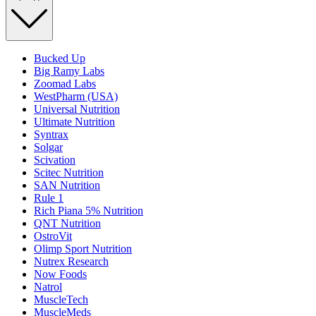
Bucked Up
Big Ramy Labs
Zoomad Labs
WestPharm (USA)
Universal Nutrition
Ultimate Nutrition
Syntrax
Solgar
Scivation
Scitec Nutrition
SAN Nutrition
Rule 1
Rich Piana 5% Nutrition
QNT Nutrition
OstroVit
Olimp Sport Nutrition
Nutrex Research
Now Foods
Natrol
MuscleTech
MuscleMeds