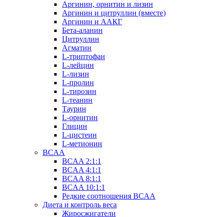
Аргинин, орнитин и лизин
Аргинин и цитруллин (вместе)
Аргинин и ААКГ
Бета-аланин
Цитруллин
Агматин
L-триптофан
L-лейцин
L-лизин
L-пролин
L-тирозин
L-теанин
Таурин
L-орнитин
Глицин
L-цистеин
L-метионин
BCAA
BCAA 2:1:1
BCAA 4:1:1
BCAA 8:1:1
BCAA 10:1:1
Редкие соотношения BCAA
Диета и контроль веса
Жиросжигатели