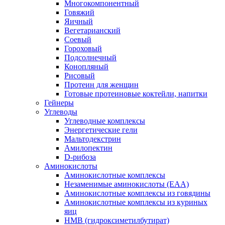
Многокомпонентный
Говяжий
Яичный
Вегетарианский
Соевый
Гороховый
Подсолнечный
Конопляный
Рисовый
Протеин для женщин
Готовые протеиновые коктейли, напитки
Гейнеры
Углеводы
Углеводные комплексы
Энергетические гели
Мальтодекстрин
Амилопектин
D-рибоза
Аминокислоты
Аминокислотные комплексы
Незаменимые аминокислоты (EAA)
Аминокислотные комплексы из говядины
Аминокислотные комплексы из куриных
яиц
HMB (гидроксиметилбутират)