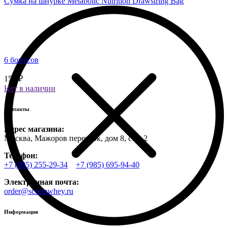
Сумка на шнурке Metabolic Nutrition Drawstring Bag
6 бонусов
150 ₽
Нет в наличии
Контакты
Адрес магазина:
Москва, Мажоров переулок, дом 8, стр. 2
Телефон:
+7 (495) 255-29-34
+7 (985) 695-94-40
Электронная почта:
order@scoopwhey.ru
Информация