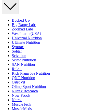
Bucked Up
Big Ramy Labs
Zoomad Labs
WestPharm (USA)
Universal Nutrition
Ultimate Nutrition
Syntrax
Solgar
Scivation
Scitec Nutrition
SAN Nutrition
Rule 1
Rich Piana 5% Nutrition
QNT Nutrition
OstroVit
Olimp Sport Nutrition
Nutrex Research
Now Foods
Natrol
MuscleTech
MuscleMeds