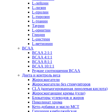
L-лейцин
L-лизин
L-пролин
L-тирозин
L-теанин
Таурин
L-орнитин
Глицин
L-цистеин
L-метионин
BCAA
BCAA 2:1:1
BCAA 4:1:1
BCAA 8:1:1
BCAA 10:1:1
Редкие соотношения BCAA
Диета и контроль веса
Жиросжигатели
Жиросжигатели без стимуляторов
CLA (конъюгированная линолевая кислота)
Жиросжигающие кремы (гели)
Блокаторы углеводов и жиров
Пиколинат хрома
Кето-добавки и масло МСТ
Гарциния камбоджийская