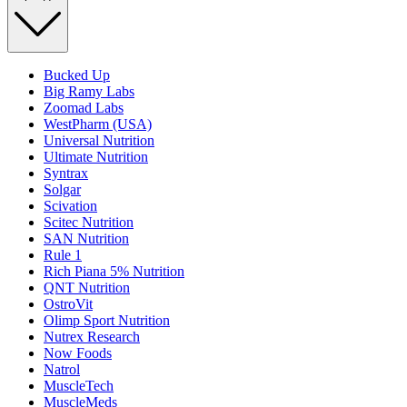
Bucked Up
Big Ramy Labs
Zoomad Labs
WestPharm (USA)
Universal Nutrition
Ultimate Nutrition
Syntrax
Solgar
Scivation
Scitec Nutrition
SAN Nutrition
Rule 1
Rich Piana 5% Nutrition
QNT Nutrition
OstroVit
Olimp Sport Nutrition
Nutrex Research
Now Foods
Natrol
MuscleTech
MuscleMeds