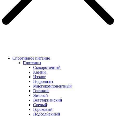
Спортивное питание
Протеины
Сывороточный
Казеин
Изолят
Гидролизат
Многокомпонентный
Говяжий
Яичный
Вегетарианский
Соевый
Гороховый
Подсолнечный