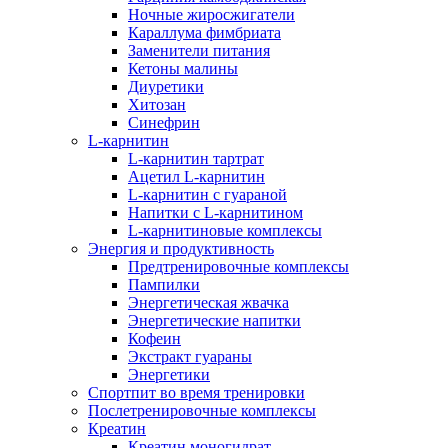
Ночные жиросжигатели
Караллума фимбриата
Заменители питания
Кетоны малины
Диуретики
Хитозан
Синефрин
L-карнитин
L-карнитин тартрат
Ацетил L-карнитин
L-карнитин с гуараной
Напитки c L-карнитином
L-карнитиновые комплексы
Энергия и продуктивность
Предтренировочные комплексы
Пампилки
Энергетическая жвачка
Энергетические напитки
Кофеин
Экстракт гуараны
Энергетики
Спортпит во время тренировки
Послетренировочные комплексы
Креатин
Креатин моногидрат