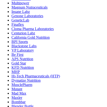
Multipower
Magnum Nutraceuticals
Insane Labz
Genone Laboratories
GeneticLab
Finaflex
Cloma Pharma Laboratories
Centurion Labz
California Gold Nutrition
BPI Sports
Blackstone Labs
VP Laboratory
Be First
APS Nutrition
Gold Star
KFD Nutrition
MHP
Hi-Tech Pharmaceuticals (HTP)
Dymatize Nutrition
MusclePharm
Mutant
Mad Max
Maxler
Bombbar
Blender Bottle