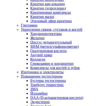
Креатин кре-алкалин
Креатин гидрохлорид
Креатиновые комплексы
Креатин малат
Этиловый эфир креатина
Глютамин
Укрепление связок, суставов и костей
Хондропротекторы
Желатин
Циссус четырехугольный
MSM (метилсульфонилметан)
Гиалуроновая кислота
Акулий хрящ
Коллаген
Глюкозамин и хондроитин
Комплексы для костей и зубов
Изотоники и электролиты
Повышение тестостерона
Бустеры тестостерона
Трибулус террестрис
ЗМА
Йохимбин
DAA (D-аспарагиновая кислота)
Экдистерон