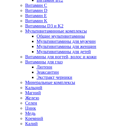
Витамин B12
Витамин C
Витамин D
Витамин E
Витамин K
Витамины D3 и K2
Мультивитаминные комплексы
Общие мультивитамины
Мультивитамины для мужчин
Мультивитамины для женщин
Мультивитамины для детей
Витамины для ногтей, волос и кожи
Витамины для глаз
Лютеин
Зеаксантин
Экстракт черники
Минеральные комплексы
Кальций
Магний
Железо
Селен
Цинк
Медь
Кремний
Калий