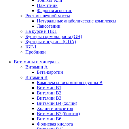
Тонгкат Али
Пажитник
Фадогия агрестис
Рост мышечной массы
Натуральные анаболические комплексы
Лаксогенин
На курсе и ПКТ
Бустеры гормона роста (GH)
Бустеры инсулина (GDA)
IGF-1
Пробники
Витамины и минералы
Витамин A
Бета-каротин
Витамин B
Комплексы витаминов группы B
Витамин B1
Витамин B2
Витамин B3
Витамин B4 (холин)
Холин и инозитол
Витамин B7 (биотин)
Витамин B6
Фолиевая кислота