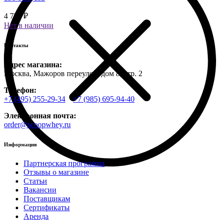
4 750 ₽
Нет в наличии
Контакты
Адрес магазина:
Москва, Мажоров переулок, дом 8, стр. 2
Телефон:
+7 (495) 255-29-34
+7 (985) 695-94-40
Электронная почта:
order@scoopwhey.ru
Информация
Партнерская программа
Отзывы о магазине
Статьи
Вакансии
Поставщикам
Сертификаты
Аренда