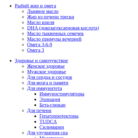
Рыбий жир и омега
Льняное масло
Жир из печени трески
Масло криля
DHA (докозагексаеновая кислота)
Масло тыквенных семечек
Масло примулы вечерней
Омега 3-6-9
Омега 3
Здоровье и самочувствие
Женское здоровье
Мужское здоровье
Для сердца и сосудов
Для мозга и памяти
Для иммунитета
Иммуностимуляторы
Эхинацея
Бета-глюкан
Для печени
Гепатопротекторы
TUDCA
Силимарин
Для улучшения сна