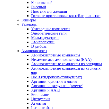
Конопляный
Рисовый
Протеин для женщин
Готовые протеиновые коктейли, напитки
Гейнеры
Углеводы
Углеводные комплексы
Энергетические гели
Мальтодекстрин
Амилопектин
D-рибоза
Аминокислоты
Аминокислотные комплексы
Незаменимые аминокислоты (EAA)
Аминокислотные комплексы из говядины
Аминокислотные комплексы из куриных
яиц
HMB (гидроксиметилбутират)
Аргинин, орнитин и лизин
Аргинин и цитруллин (вместе)
Аргинин и ААКГ
Бета-аланин
Цитруллин
Агматин
L-триптофан