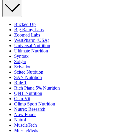
Bucked Up
Big Ramy Labs
Zoomad Labs
WestPharm (USA)
Universal Nutrition
Ultimate Nutrition
Syntrax
Solgar
Scivation
Scitec Nutrition
SAN Nutrition
Rule 1
Rich Piana 5% Nutrition
QNT Nutrition
OstroVit
Olimp Sport Nutrition
Nutrex Research
Now Foods
Natrol
MuscleTech
MuscleMeds