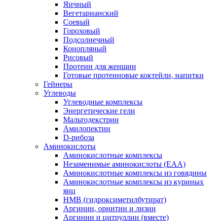
Яичный
Вегетарианский
Соевый
Гороховый
Подсолнечный
Конопляный
Рисовый
Протеин для женщин
Готовые протеиновые коктейли, напитки
Гейнеры
Углеводы
Углеводные комплексы
Энергетические гели
Мальтодекстрин
Амилопектин
D-рибоза
Аминокислоты
Аминокислотные комплексы
Незаменимые аминокислоты (EAA)
Аминокислотные комплексы из говядины
Аминокислотные комплексы из куриных
яиц
HMB (гидроксиметилбутират)
Аргинин, орнитин и лизин
Аргинин и цитруллин (вместе)