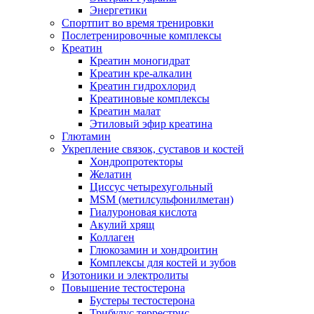
Энергетики
Спортпит во время тренировки
Послетренировочные комплексы
Креатин
Креатин моногидрат
Креатин кре-алкалин
Креатин гидрохлорид
Креатиновые комплексы
Креатин малат
Этиловый эфир креатина
Глютамин
Укрепление связок, суставов и костей
Хондропротекторы
Желатин
Циссус четырехугольный
MSM (метилсульфонилметан)
Гиалуроновая кислота
Акулий хрящ
Коллаген
Глюкозамин и хондроитин
Комплексы для костей и зубов
Изотоники и электролиты
Повышение тестостерона
Бустеры тестостерона
Трибулус террестрис