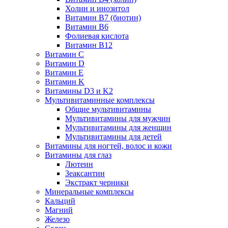
Холин и инозитол
Витамин B7 (биотин)
Витамин B6
Фолиевая кислота
Витамин B12
Витамин C
Витамин D
Витамин E
Витамин K
Витамины D3 и K2
Мультивитаминные комплексы
Общие мультивитамины
Мультивитамины для мужчин
Мультивитамины для женщин
Мультивитамины для детей
Витамины для ногтей, волос и кожи
Витамины для глаз
Лютеин
Зеаксантин
Экстракт черники
Минеральные комплексы
Кальций
Магний
Железо