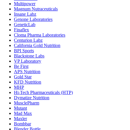
Multipower
Magnum Nutraceuticals
Insane Labz
Genone Laboratories
GeneticLab
Finaflex
Cloma Pharma Laboratories
Centurion Labz
California Gold Nutrition
BPI Sports
Blackstone Labs
VP Laboratory
Be First
APS Nutrition
Gold Star
KFD Nutrition
MHP
Hi-Tech Pharmaceuticals (HTP)
Dymatize Nutrition
MusclePharm
Mutant
Mad Max
Maxler
Bombbar
Blender Bottle