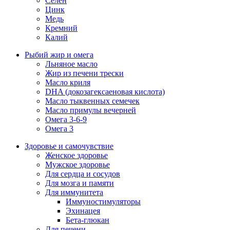
Селен
Цинк
Медь
Кремний
Калий
Рыбий жир и омега
Льняное масло
Жир из печени трески
Масло криля
DHA (докозагексаеновая кислота)
Масло тыквенных семечек
Масло примулы вечерней
Омега 3-6-9
Омега 3
Здоровье и самочувствие
Женское здоровье
Мужское здоровье
Для сердца и сосудов
Для мозга и памяти
Для иммунитета
Иммуностимуляторы
Эхинацея
Бета-глюкан
Для печени