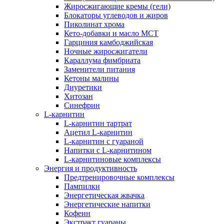
Жиросжигающие кремы (гели)
Блокаторы углеводов и жиров
Пиколинат хрома
Кето-добавки и масло МСТ
Гарциния камбоджийская
Ночные жиросжигатели
Караллума фимбриата
Заменители питания
Кетоны малины
Диуретики
Хитозан
Синефрин
L-карнитин
L-карнитин тартрат
Ацетил L-карнитин
L-карнитин с гуараной
Напитки c L-карнитином
L-карнитиновые комплексы
Энергия и продуктивность
Предтренировочные комплексы
Пампилки
Энергетическая жвачка
Энергетические напитки
Кофеин
Экстракт гуараны