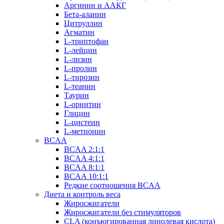
Аргинин и ААКГ
Бета-аланин
Цитруллин
Агматин
L-триптофан
L-лейцин
L-лизин
L-пролин
L-тирозин
L-теанин
Таурин
L-орнитин
Глицин
L-цистеин
L-метионин
BCAA
BCAA 2:1:1
BCAA 4:1:1
BCAA 8:1:1
BCAA 10:1:1
Редкие соотношения BCAA
Диета и контроль веса
Жиросжигатели
Жиросжигатели без стимуляторов
CLA (конъюгированная линолевая кислота)