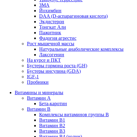
ЗМА
Йохимбин
DAA (D-аспарагиновая кислота)
Экдистерон
Тонгкат Али
Пажитник
Фадогия агрестис
Рост мышечной массы
Натуральные анаболические комплексы
Лаксогенин
На курсе и ПКТ
Бустеры гормона роста (GH)
Бустеры инсулина (GDA)
IGF-1
Пробники
Витамины и минералы
Витамин A
Бета-каротин
Витамин B
Комплексы витаминов группы B
Витамин B1
Витамин B2
Витамин B3
Витамин B4 (холин)