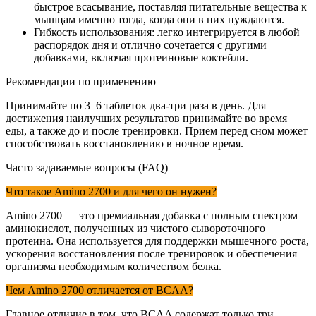
быстрое всасывание, поставляя питательные вещества к
мышцам именно тогда, когда они в них нуждаются.
Гибкость использования: легко интегрируется в любой
распорядок дня и отлично сочетается с другими
добавками, включая протеиновые коктейли.
Рекомендации по применению
Принимайте по 3–6 таблеток два-три раза в день. Для
достижения наилучших результатов принимайте во время
еды, а также до и после тренировки. Прием перед сном может
способствовать восстановлению в ночное время.
Часто задаваемые вопросы (FAQ)
Что такое Amino 2700 и для чего он нужен?
Amino 2700 — это премиальная добавка с полным спектром
аминокислот, полученных из чистого сывороточного
протеина. Она используется для поддержки мышечного роста,
ускорения восстановления после тренировок и обеспечения
организма необходимым количеством белка.
Чем Amino 2700 отличается от BCAA?
Главное отличие в том, что BCAA содержат только три