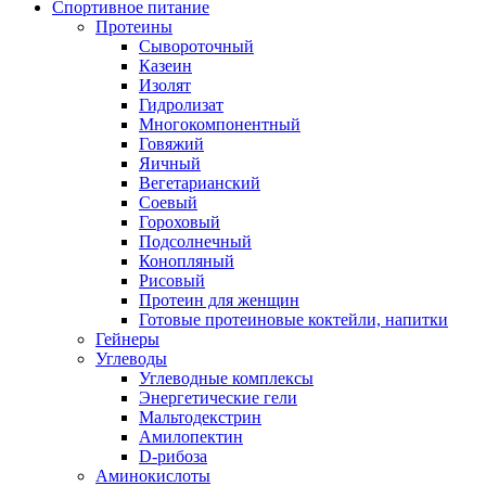
Спортивное питание
Протеины
Сывороточный
Казеин
Изолят
Гидролизат
Многокомпонентный
Говяжий
Яичный
Вегетарианский
Соевый
Гороховый
Подсолнечный
Конопляный
Рисовый
Протеин для женщин
Готовые протеиновые коктейли, напитки
Гейнеры
Углеводы
Углеводные комплексы
Энергетические гели
Мальтодекстрин
Амилопектин
D-рибоза
Аминокислоты