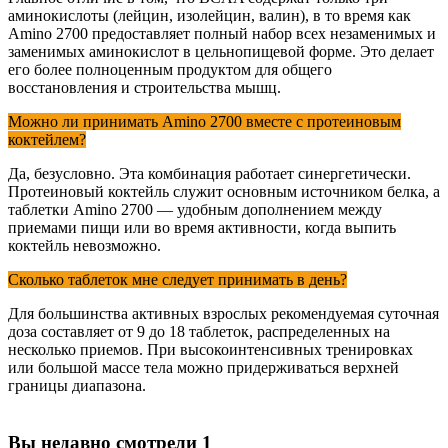
аминокислоты (лейцин, изолейцин, валин), в то время как
Amino 2700 предоставляет полный набор всех незаменимых и
заменимых аминокислот в цельнопищевой форме. Это делает
его более полноценным продуктом для общего
восстановления и строительства мышц.
Можно ли принимать Amino 2700 вместе с протеиновым
коктейлем?
Да, безусловно. Эта комбинация работает синергетически.
Протеиновый коктейль служит основным источником белка, а
таблетки Amino 2700 — удобным дополнением между
приемами пищи или во время активности, когда выпить
коктейль невозможно.
Сколько таблеток мне следует принимать в день?
Для большинства активных взрослых рекомендуемая суточная
доза составляет от 9 до 18 таблеток, распределенных на
несколько приемов. При высокоинтенсивных тренировках
или большой массе тела можно придерживаться верхней
границы диапазона.
Вы недавно смотрели
1