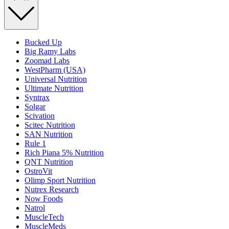
Bucked Up
Big Ramy Labs
Zoomad Labs
WestPharm (USA)
Universal Nutrition
Ultimate Nutrition
Syntrax
Solgar
Scivation
Scitec Nutrition
SAN Nutrition
Rule 1
Rich Piana 5% Nutrition
QNT Nutrition
OstroVit
Olimp Sport Nutrition
Nutrex Research
Now Foods
Natrol
MuscleTech
MuscleMeds