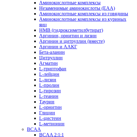
Аминокислотные комплексы
Незаменимые аминокислоты (EAA)
Аминокислотные комплексы из говядины
Аминокислотные комплексы из куриных
яиц
HMB (гидроксиметилбутират)
Аргинин, орнитин и лизин
Аргинин и цитруллин (вместе)
Аргинин и ААКГ
Бета-аланин
Цитруллин
Агматин
L-триптофан
L-лейцин
L-лизин
L-пролин
L-тирозин
L-теанин
Таурин
L-орнитин
Глицин
L-цистеин
L-метионин
BCAA
BCAA 2:1:1