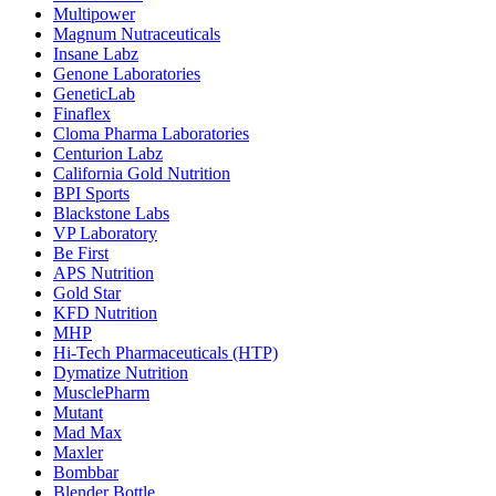
Multipower
Magnum Nutraceuticals
Insane Labz
Genone Laboratories
GeneticLab
Finaflex
Cloma Pharma Laboratories
Centurion Labz
California Gold Nutrition
BPI Sports
Blackstone Labs
VP Laboratory
Be First
APS Nutrition
Gold Star
KFD Nutrition
MHP
Hi-Tech Pharmaceuticals (HTP)
Dymatize Nutrition
MusclePharm
Mutant
Mad Max
Maxler
Bombbar
Blender Bottle