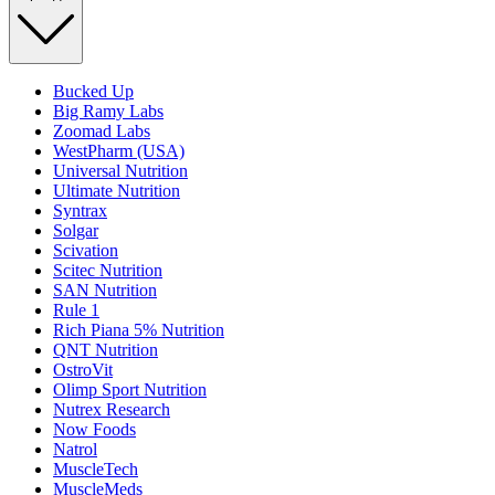
Bucked Up
Big Ramy Labs
Zoomad Labs
WestPharm (USA)
Universal Nutrition
Ultimate Nutrition
Syntrax
Solgar
Scivation
Scitec Nutrition
SAN Nutrition
Rule 1
Rich Piana 5% Nutrition
QNT Nutrition
OstroVit
Olimp Sport Nutrition
Nutrex Research
Now Foods
Natrol
MuscleTech
MuscleMeds