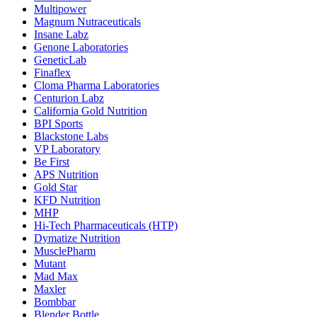
Multipower
Magnum Nutraceuticals
Insane Labz
Genone Laboratories
GeneticLab
Finaflex
Cloma Pharma Laboratories
Centurion Labz
California Gold Nutrition
BPI Sports
Blackstone Labs
VP Laboratory
Be First
APS Nutrition
Gold Star
KFD Nutrition
MHP
Hi-Tech Pharmaceuticals (HTP)
Dymatize Nutrition
MusclePharm
Mutant
Mad Max
Maxler
Bombbar
Blender Bottle