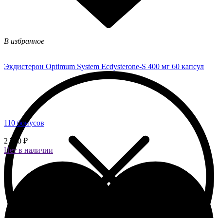
В избранное
Экдистерон Optimum System Ecdysterone-S 400 мг 60 капсул
110 бонусов
2 750 ₽
Нет в наличии