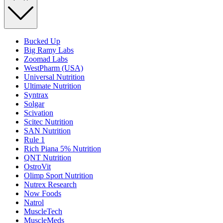
Bucked Up
Big Ramy Labs
Zoomad Labs
WestPharm (USA)
Universal Nutrition
Ultimate Nutrition
Syntrax
Solgar
Scivation
Scitec Nutrition
SAN Nutrition
Rule 1
Rich Piana 5% Nutrition
QNT Nutrition
OstroVit
Olimp Sport Nutrition
Nutrex Research
Now Foods
Natrol
MuscleTech
MuscleMeds