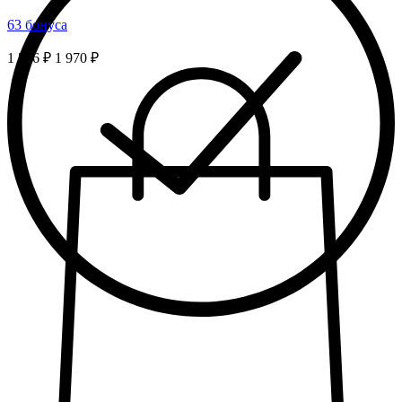
63 бонуса
1 576 ₽
1 970 ₽