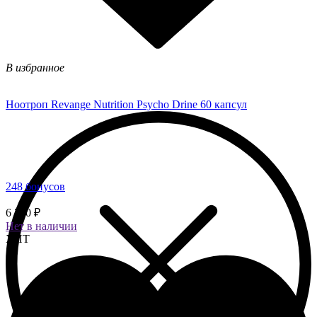
В избранное
Ноотроп Revange Nutrition Psycho Drine 60 капсул
248 бонусов
6 200 ₽
Нет в наличии
ХИТ