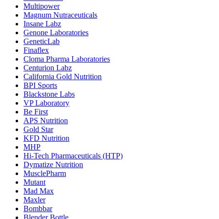
Multipower
Magnum Nutraceuticals
Insane Labz
Genone Laboratories
GeneticLab
Finaflex
Cloma Pharma Laboratories
Centurion Labz
California Gold Nutrition
BPI Sports
Blackstone Labs
VP Laboratory
Be First
APS Nutrition
Gold Star
KFD Nutrition
MHP
Hi-Tech Pharmaceuticals (HTP)
Dymatize Nutrition
MusclePharm
Mutant
Mad Max
Maxler
Bombbar
Blender Bottle