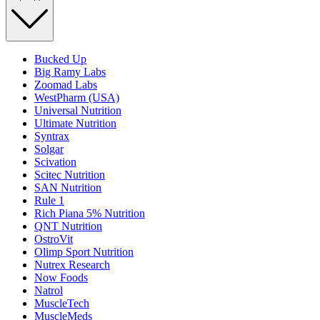
Bucked Up
Big Ramy Labs
Zoomad Labs
WestPharm (USA)
Universal Nutrition
Ultimate Nutrition
Syntrax
Solgar
Scivation
Scitec Nutrition
SAN Nutrition
Rule 1
Rich Piana 5% Nutrition
QNT Nutrition
OstroVit
Olimp Sport Nutrition
Nutrex Research
Now Foods
Natrol
MuscleTech
MuscleMeds