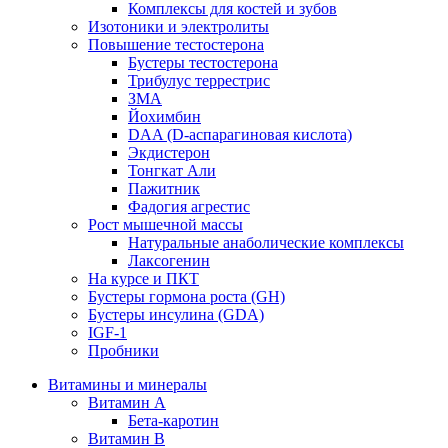
Комплексы для костей и зубов
Изотоники и электролиты
Повышение тестостерона
Бустеры тестостерона
Трибулус террестрис
ЗМА
Йохимбин
DAA (D-аспарагиновая кислота)
Экдистерон
Тонгкат Али
Пажитник
Фадогия агрестис
Рост мышечной массы
Натуральные анаболические комплексы
Лаксогенин
На курсе и ПКТ
Бустеры гормона роста (GH)
Бустеры инсулина (GDA)
IGF-1
Пробники
Витамины и минералы
Витамин A
Бета-каротин
Витамин B