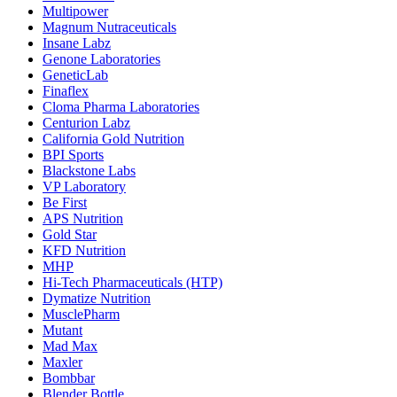
Multipower
Magnum Nutraceuticals
Insane Labz
Genone Laboratories
GeneticLab
Finaflex
Cloma Pharma Laboratories
Centurion Labz
California Gold Nutrition
BPI Sports
Blackstone Labs
VP Laboratory
Be First
APS Nutrition
Gold Star
KFD Nutrition
MHP
Hi-Tech Pharmaceuticals (HTP)
Dymatize Nutrition
MusclePharm
Mutant
Mad Max
Maxler
Bombbar
Blender Bottle