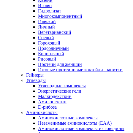
Казеин
Изолят
Гидролизат
Многокомпонентный
Говяжий
Яичный
Вегетарианский
Соевый
Гороховый
Подсолнечный
Конопляный
Рисовый
Протеин для женщин
Готовые протеиновые коктейли, напитки
Гейнеры
Углеводы
Углеводные комплексы
Энергетические гели
Мальтодекстрин
Амилопектин
D-рибоза
Аминокислоты
Аминокислотные комплексы
Незаменимые аминокислоты (EAA)
Аминокислотные комплексы из говядины