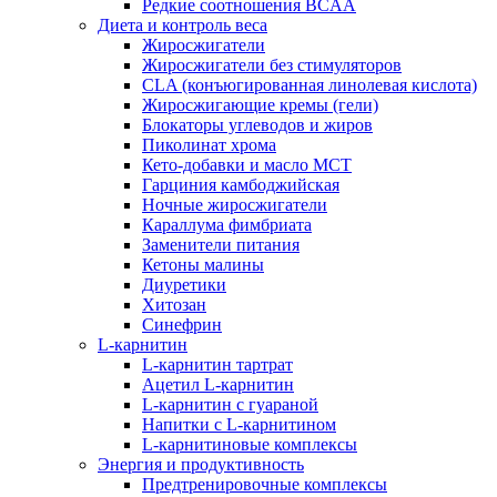
Редкие соотношения BCAA
Диета и контроль веса
Жиросжигатели
Жиросжигатели без стимуляторов
CLA (конъюгированная линолевая кислота)
Жиросжигающие кремы (гели)
Блокаторы углеводов и жиров
Пиколинат хрома
Кето-добавки и масло МСТ
Гарциния камбоджийская
Ночные жиросжигатели
Караллума фимбриата
Заменители питания
Кетоны малины
Диуретики
Хитозан
Синефрин
L-карнитин
L-карнитин тартрат
Ацетил L-карнитин
L-карнитин с гуараной
Напитки c L-карнитином
L-карнитиновые комплексы
Энергия и продуктивность
Предтренировочные комплексы