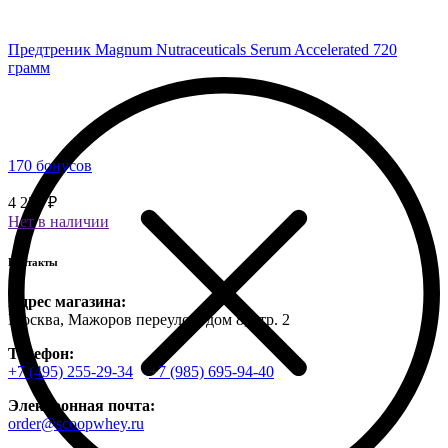
Предтреник Magnum Nutraceuticals Serum Accelerated 720
грамм
170 бонусов
4 250 ₽
Нет в наличии
Контакты
Адрес магазина:
Москва, Мажоров переулок, дом 8, стр. 2
Телефон:
+7 (495) 255-29-34
+7 (985) 695-94-40
Электронная почта:
order@scoopwhey.ru