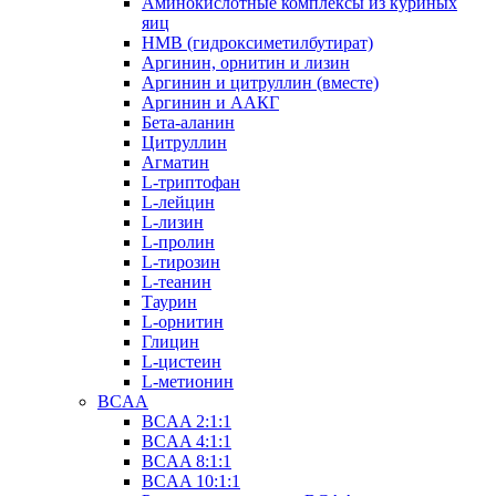
Аминокислотные комплексы из куриных
яиц
HMB (гидроксиметилбутират)
Аргинин, орнитин и лизин
Аргинин и цитруллин (вместе)
Аргинин и ААКГ
Бета-аланин
Цитруллин
Агматин
L-триптофан
L-лейцин
L-лизин
L-пролин
L-тирозин
L-теанин
Таурин
L-орнитин
Глицин
L-цистеин
L-метионин
BCAA
BCAA 2:1:1
BCAA 4:1:1
BCAA 8:1:1
BCAA 10:1:1