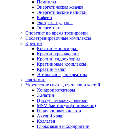
Пампилки
Энергетическая жвачка
Энергетические напитки
Кофеин
Экстракт гуараны
Энергетики
Спортпит во время тренировки
Послетренировочные комплексы
Креатин
Креатин моногидрат
Креатин кре-алкалин
Креатин гидрохлорид
Креатиновые комплексы
Креатин малат
Этиловый эфир креатина
Глютамин
Укрепление связок, суставов и костей
Хондропротекторы
Желатин
Циссус четырехугольный
MSM (метилсульфонилметан)
Гиалуроновая кислота
Акулий хрящ
Коллаген
Глюкозамин и хондроитин