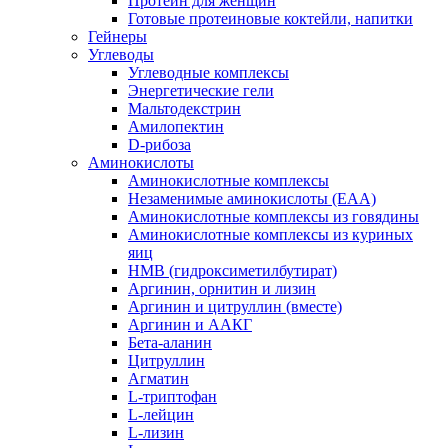
Протеин для женщин
Готовые протеиновые коктейли, напитки
Гейнеры
Углеводы
Углеводные комплексы
Энергетические гели
Мальтодекстрин
Амилопектин
D-рибоза
Аминокислоты
Аминокислотные комплексы
Незаменимые аминокислоты (EAA)
Аминокислотные комплексы из говядины
Аминокислотные комплексы из куриных
яиц
HMB (гидроксиметилбутират)
Аргинин, орнитин и лизин
Аргинин и цитруллин (вместе)
Аргинин и ААКГ
Бета-аланин
Цитруллин
Агматин
L-триптофан
L-лейцин
L-лизин