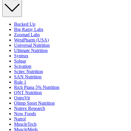
Bucked Up
Big Ramy Labs
Zoomad Labs
WestPharm (USA)
Universal Nutrition
Ultimate Nutrition
Syntrax
Solgar
Scivation
Scitec Nutrition
SAN Nutrition
Rule 1
Rich Piana 5% Nutrition
QNT Nutrition
OstroVit
Olimp Sport Nutrition
Nutrex Research
Now Foods
Natrol
MuscleTech
MuscleMeds