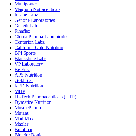
Multipower
Magnum Nutraceuticals
Insane Labz
Genone Laboratories
GeneticLab
Finaflex
Cloma Pharma Laboratories
Centurion Labz
California Gold Nutrition
BPI Sports
Blackstone Labs
VP Laboratory
Be First
APS Nutrition
Gold Star
KFD Nutrition
MHP
Hi-Tech Pharmaceuticals (HTP)
Dymatize Nutrition
MusclePharm
Mutant
Mad Max
Maxler
Bombbar
Blender Bottle