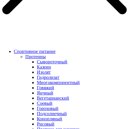
Спортивное питание
Протеины
Сывороточный
Казеин
Изолят
Гидролизат
Многокомпонентный
Говяжий
Яичный
Вегетарианский
Соевый
Гороховый
Подсолнечный
Конопляный
Рисовый