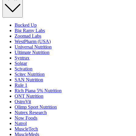
Bucked Up
Big Ramy Labs
Zoomad Labs
WestPharm (USA)
Universal Nutrition
Ultimate Nutrition
Syntrax
Solgar
Scivation
Scitec Nutrition
SAN Nutrition
Rule 1
Rich Piana 5% Nutrition
QNT Nutrition
OstroVit
Olimp Sport Nutrition
Nutrex Research
Now Foods
Natrol
MuscleTech
MuscleMeds