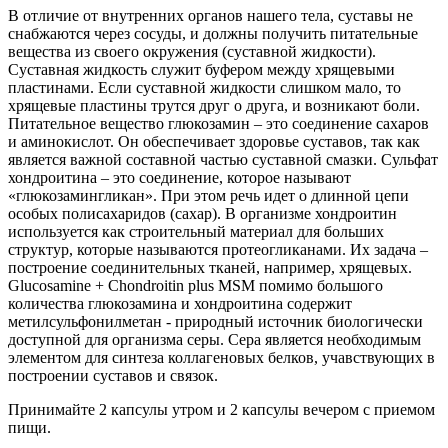
В отличие от внутренних органов нашего тела, суставы не
снабжаются через сосуды, и должны получить питательные
вещества из своего окружения (суставной жидкости).
Суставная жидкость служит буфером между хрящевыми
пластинами. Если суставной жидкости слишком мало, то
хрящевые пластины трутся друг о друга, и возникают боли.
Питательное вещество глюкозамин – это соединение сахаров
и аминокислот. Он обеспечивает здоровье суставов, так как
является важной составной частью суставной смазки. Сульфат
хондроитина – это соединение, которое называют
«глюкозамингликан». При этом речь идет о длинной цепи
особых полисахаридов (сахар). В организме хондроитин
используется как строительный материал для больших
структур, которые называются протеогликанами. Их задача –
построение соединительных тканей, например, хрящевых.
Glucosamine + Chondroitin plus MSM помимо большого
количества глюкозамина и хондроитина содержит
метилсульфонилметан - природный источник биологически
доступной для организма серы. Сера является необходимым
элементом для синтеза коллагеновых белков, учавствующих в
построении суставов и связок.
Принимайте 2 капсулы утром и 2 капсулы вечером с приемом
пищи.