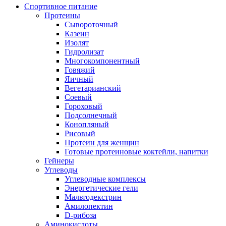
Спортивное питание
Протеины
Сывороточный
Казеин
Изолят
Гидролизат
Многокомпонентный
Говяжий
Яичный
Вегетарианский
Соевый
Гороховый
Подсолнечный
Конопляный
Рисовый
Протеин для женщин
Готовые протеиновые коктейли, напитки
Гейнеры
Углеводы
Углеводные комплексы
Энергетические гели
Мальтодекстрин
Амилопектин
D-рибоза
Аминокислоты