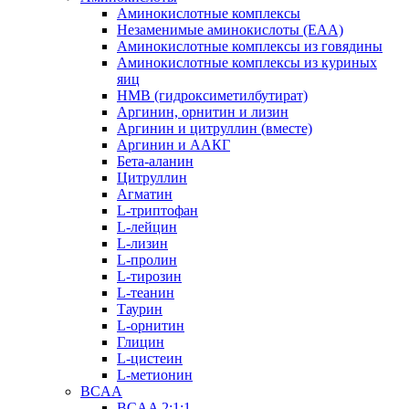
Аминокислотные комплексы
Незаменимые аминокислоты (EAA)
Аминокислотные комплексы из говядины
Аминокислотные комплексы из куриных
яиц
HMB (гидроксиметилбутират)
Аргинин, орнитин и лизин
Аргинин и цитруллин (вместе)
Аргинин и ААКГ
Бета-аланин
Цитруллин
Агматин
L-триптофан
L-лейцин
L-лизин
L-пролин
L-тирозин
L-теанин
Таурин
L-орнитин
Глицин
L-цистеин
L-метионин
BCAA
BCAA 2:1:1