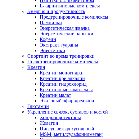
Напитки c L-карнитином
L-карнитиновые комплексы
Энергия и продуктивность
Предтренировочные комплексы
Пампилки
Энергетическая жвачка
Энергетические напитки
Кофеин
Экстракт гуараны
Энергетики
Спортпит во время тренировки
Послетренировочные комплексы
Креатин
Креатин моногидрат
Креатин кре-алкалин
Креатин гидрохлорид
Креатиновые комплексы
Креатин малат
Этиловый эфир креатина
Глютамин
Укрепление связок, суставов и костей
Хондропротекторы
Желатин
Циссус четырехугольный
MSM (метилсульфонилметан)