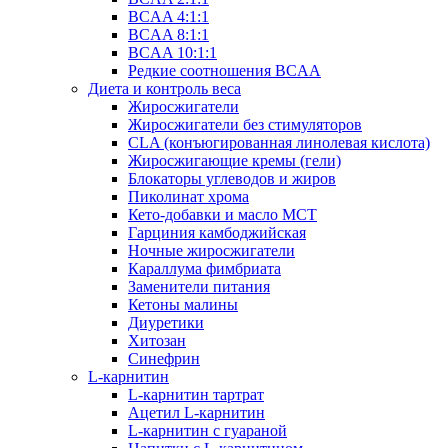
BCAA 4:1:1
BCAA 8:1:1
BCAA 10:1:1
Редкие соотношения BCAA
Диета и контроль веса
Жиросжигатели
Жиросжигатели без стимуляторов
CLA (конъюгированная линолевая кислота)
Жиросжигающие кремы (гели)
Блокаторы углеводов и жиров
Пиколинат хрома
Кето-добавки и масло МСТ
Гарциния камбоджийская
Ночные жиросжигатели
Караллума фимбриата
Заменители питания
Кетоны малины
Диуретики
Хитозан
Синефрин
L-карнитин
L-карнитин тартрат
Ацетил L-карнитин
L-карнитин с гуараной