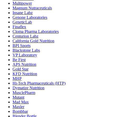
Multipower
Magnum Nutraceuticals
Insane Labz
Genone Laboratories
GeneticLab
Finaflex
Cloma Pharma Laboratories
Centurion Labz
California Gold Nutrition
BPI Sports
Blackstone Labs
VP Laboratory
Be First
APS Nutrition
Gold Star
KFD Nutrition
MHP
Hi-Tech Pharmaceuticals (HTP)
Dymatize Nutrition
MusclePharm
Mutant
Mad Max
Maxler
Bombbar
Blender Bottle