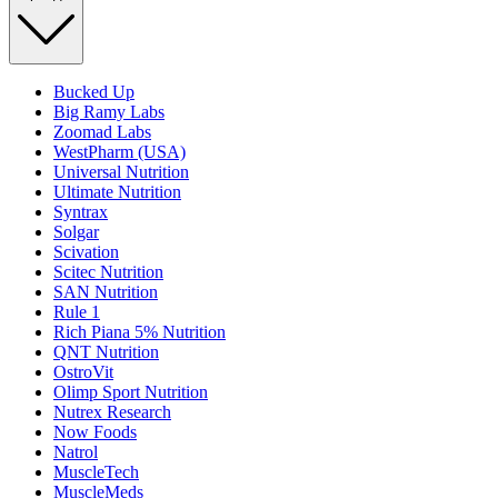
Bucked Up
Big Ramy Labs
Zoomad Labs
WestPharm (USA)
Universal Nutrition
Ultimate Nutrition
Syntrax
Solgar
Scivation
Scitec Nutrition
SAN Nutrition
Rule 1
Rich Piana 5% Nutrition
QNT Nutrition
OstroVit
Olimp Sport Nutrition
Nutrex Research
Now Foods
Natrol
MuscleTech
MuscleMeds