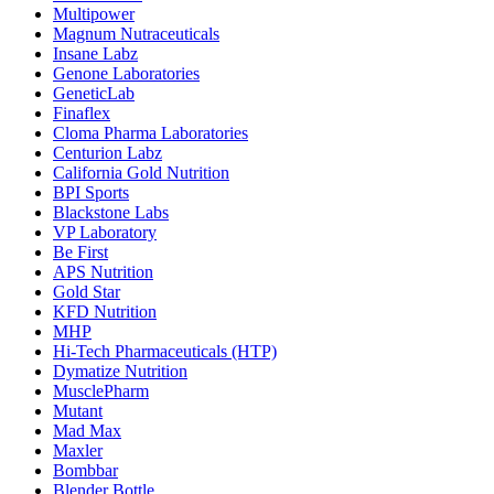
Multipower
Magnum Nutraceuticals
Insane Labz
Genone Laboratories
GeneticLab
Finaflex
Cloma Pharma Laboratories
Centurion Labz
California Gold Nutrition
BPI Sports
Blackstone Labs
VP Laboratory
Be First
APS Nutrition
Gold Star
KFD Nutrition
MHP
Hi-Tech Pharmaceuticals (HTP)
Dymatize Nutrition
MusclePharm
Mutant
Mad Max
Maxler
Bombbar
Blender Bottle