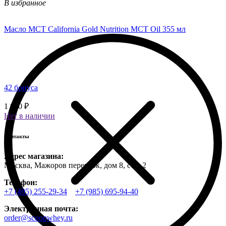
В избранное
Масло МСТ California Gold Nutrition MCT Oil 355 мл
42 бонуса
1 040 ₽
Нет в наличии
Контакты
Адрес магазина:
Москва, Мажоров переулок, дом 8, стр. 2
Телефон:
+7 (495) 255-29-34
+7 (985) 695-94-40
Электронная почта:
order@scoopwhey.ru