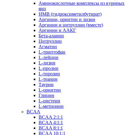
Аминокислотные комплексы из куриных
яиц
HMB (гидроксиметилбутират)
Аргинин, орнитин и лизин
Аргинин и цитруллин (вместе)
Аргинин и ААКГ
Бета-аланин
Цитруллин
Агматин
L-триптофан
L-лейцин
L-лизин
L-пролин
L-тирозин
L-теанин
Таурин
L-орнитин
Глицин
L-цистеин
L-метионин
BCAA
BCAA 2:1:1
BCAA 4:1:1
BCAA 8:1:1
BCAA 10:1:1