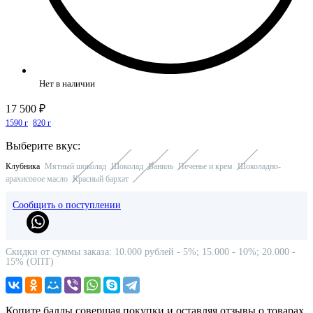
Нет в наличии
17 500 ₽
1590 г
820 г
Выберите вкус:
Клубника
Мятный шоколад
Шоколад
Ваниль
Печенье и крем
Шоколадно-
арахисовое масло
Красный бархат
Сообщить о поступлении
Скидки от суммы заказа: 10.000 рублей - 5%; 15.000 - 10%; 20.000 -
15% (ОПТ)
Копите баллы совершая покупки и оставляя отзывы о товарах