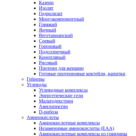
Казеин
Изолят
Гидролизат
Многокомпонентный
Говяжий
Яичный
Вегетарианский
Соевый
Гороховый
Подсолнечный
Конопляный
Рисовый
Протеин для женщин
Готовые протеиновые коктейли, напитки
Гейнеры
Углеводы
Углеводные комплексы
Энергетические гели
Мальтодекстрин
Амилопектин
D-рибоза
Аминокислоты
Аминокислотные комплексы
Незаменимые аминокислоты (EAA)
Аминокислотные комплексы из говядины