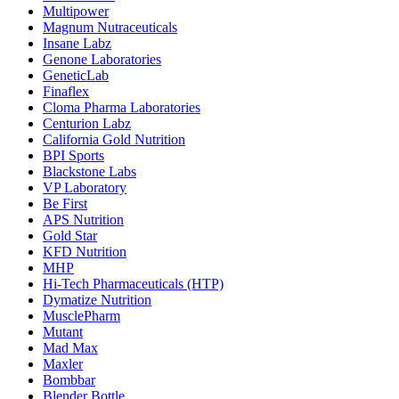
Multipower
Magnum Nutraceuticals
Insane Labz
Genone Laboratories
GeneticLab
Finaflex
Cloma Pharma Laboratories
Centurion Labz
California Gold Nutrition
BPI Sports
Blackstone Labs
VP Laboratory
Be First
APS Nutrition
Gold Star
KFD Nutrition
MHP
Hi-Tech Pharmaceuticals (HTP)
Dymatize Nutrition
MusclePharm
Mutant
Mad Max
Maxler
Bombbar
Blender Bottle