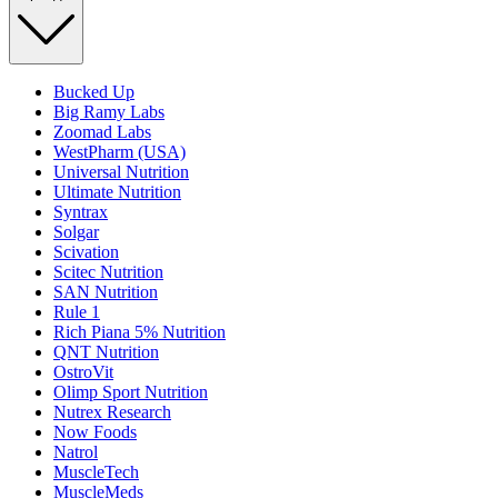
Bucked Up
Big Ramy Labs
Zoomad Labs
WestPharm (USA)
Universal Nutrition
Ultimate Nutrition
Syntrax
Solgar
Scivation
Scitec Nutrition
SAN Nutrition
Rule 1
Rich Piana 5% Nutrition
QNT Nutrition
OstroVit
Olimp Sport Nutrition
Nutrex Research
Now Foods
Natrol
MuscleTech
MuscleMeds