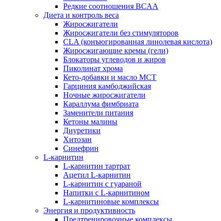
Редкие соотношения BCAA
Диета и контроль веса
Жиросжигатели
Жиросжигатели без стимуляторов
CLA (конъюгированная линолевая кислота)
Жиросжигающие кремы (гели)
Блокаторы углеводов и жиров
Пиколинат хрома
Кето-добавки и масло МСТ
Гарциния камбоджийская
Ночные жиросжигатели
Караллума фимбриата
Заменители питания
Кетоны малины
Диуретики
Хитозан
Синефрин
L-карнитин
L-карнитин тартрат
Ацетил L-карнитин
L-карнитин с гуараной
Напитки c L-карнитином
L-карнитиновые комплексы
Энергия и продуктивность
Предтренировочные комплексы