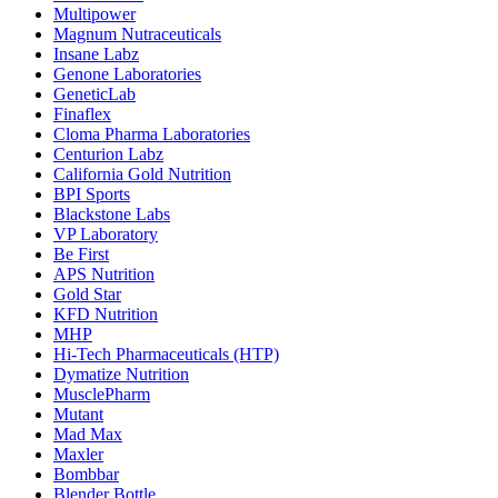
Multipower
Magnum Nutraceuticals
Insane Labz
Genone Laboratories
GeneticLab
Finaflex
Cloma Pharma Laboratories
Centurion Labz
California Gold Nutrition
BPI Sports
Blackstone Labs
VP Laboratory
Be First
APS Nutrition
Gold Star
KFD Nutrition
MHP
Hi-Tech Pharmaceuticals (HTP)
Dymatize Nutrition
MusclePharm
Mutant
Mad Max
Maxler
Bombbar
Blender Bottle