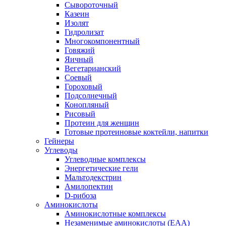
Сывороточный
Казеин
Изолят
Гидролизат
Многокомпонентный
Говяжий
Яичный
Вегетарианский
Соевый
Гороховый
Подсолнечный
Конопляный
Рисовый
Протеин для женщин
Готовые протеиновые коктейли, напитки
Гейнеры
Углеводы
Углеводные комплексы
Энергетические гели
Мальтодекстрин
Амилопектин
D-рибоза
Аминокислоты
Аминокислотные комплексы
Незаменимые аминокислоты (EAA)