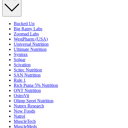
Bucked Up
Big Ramy Labs
Zoomad Labs
WestPharm (USA)
Universal Nutrition
Ultimate Nutrition
Syntrax
Solgar
Scivation
Scitec Nutrition
SAN Nutrition
Rule 1
Rich Piana 5% Nutrition
QNT Nutrition
OstroVit
Olimp Sport Nutrition
Nutrex Research
Now Foods
Natrol
MuscleTech
MuscleMeds